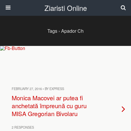
Ziaristi Online
Tags › Apador Ch
FEBRUARY 27, 2016 • BY EXPRESS
Monica Macovei ar putea fi
anchetată împreună cu guru
MISA Gregorian Bivolaru
2 RESPONSES