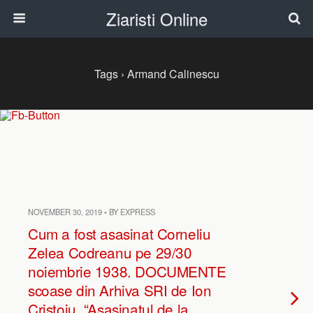
Ziaristi Online
Tags › Armand Calinescu
NOVEMBER 30, 2019 • BY EXPRESS
Cum a fost asasinat Corneliu
Zelea Codreanu pe 29/30
noiembrie 1938. DOCUMENTE
scoase din Arhiva SRI de Ion
Cristoiu. “Asasinatul de la