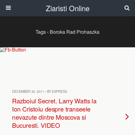
Ziaristi Online
Tags › Boroka Rad Prohaszka
DECEMBER 30, 2011 • BY EXPRESS
Razboiul Secret. Larry Watts la
Ion Cristoiu despre transeele
nevazute dintre Moscova si
Bucuresti. VIDEO