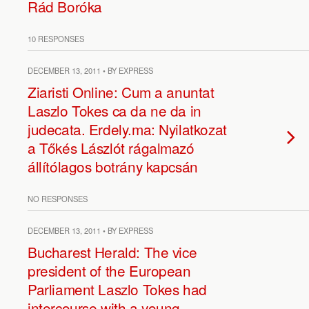
Rád Boróka
10 RESPONSES
DECEMBER 13, 2011 • BY EXPRESS
Ziaristi Online: Cum a anuntat
Laszlo Tokes ca da ne da in
judecata. Erdely.ma: Nyilatkozat
a Tőkés Lászlót rágalmazó
állítólagos botrány kapcsán
NO RESPONSES
DECEMBER 13, 2011 • BY EXPRESS
Bucharest Herald: The vice
president of the European
Parliament Laszlo Tokes had
intercourse with a young