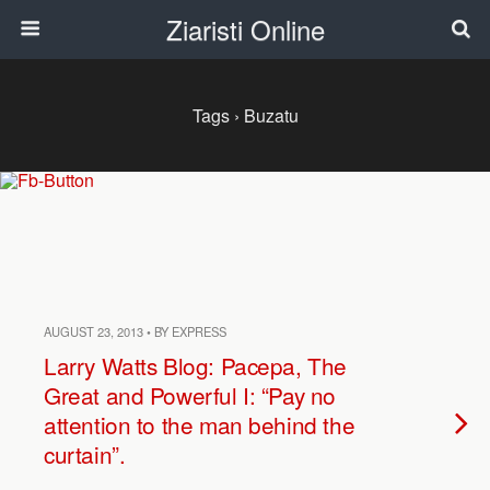
Ziaristi Online
Tags › Buzatu
AUGUST 23, 2013 • BY EXPRESS
Larry Watts Blog: Pacepa, The
Great and Powerful I: “Pay no
attention to the man behind the
curtain”.