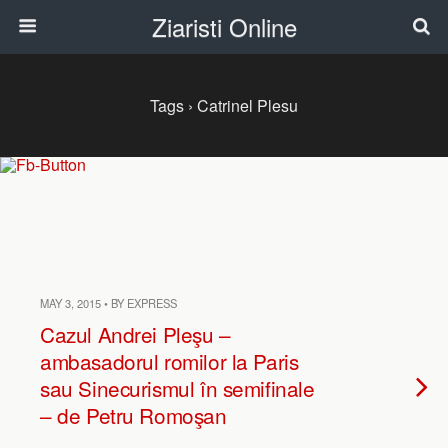
Ziaristi Online
Tags › Catrinel Plesu
MAY 3, 2015 • BY EXPRESS
Cazul Andrei Pleşu –
ambasadorul romilor la Paris
sau Sinecurismul în semifinale
– de Petru Romoşan