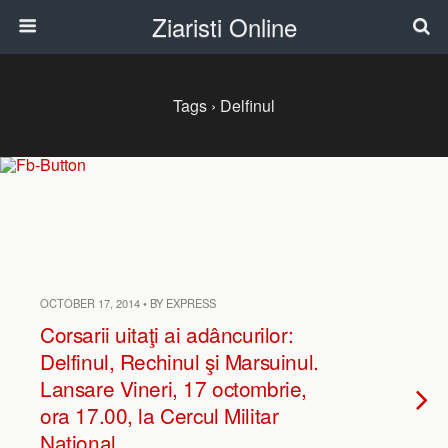
Ziaristi Online
Tags › Delfinul
OCTOBER 17, 2014 • BY EXPRESS
Corsarii uitaţi ai adâncurilor:
Delfinul, Rechinul şi Marsuinul.
Lansare Vineri, 17 octombrie,
ora 17.00, la Cercul Militar
Naţional