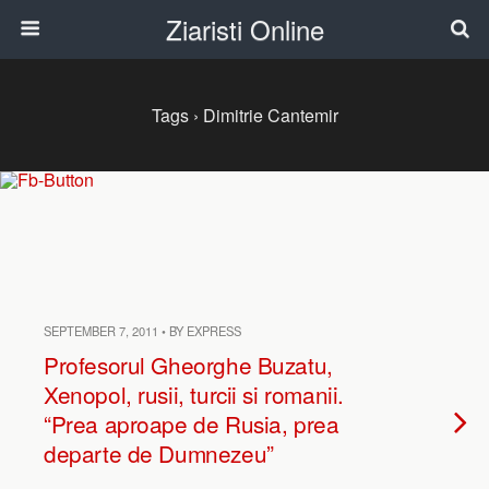
Ziaristi Online
Tags › Dimitrie Cantemir
SEPTEMBER 7, 2011 • BY EXPRESS
Profesorul Gheorghe Buzatu,
Xenopol, rusii, turcii si romanii.
“Prea aproape de Rusia, prea
departe de Dumnezeu”