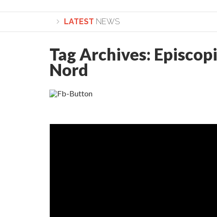
LATEST
NEWS
Tag Archives:
Episcopi
Lepădarea de sine și urmarea lui Hristos. Cal
Nord