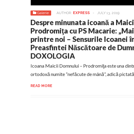
Galerie
AUTHOR:
EXPRESS
-
JULY 13, 2019
Despre minunata icoană a Maic
Prodromiţa cu PS Macarie: „Ma
printre noi – Sensurile Icoanei 
Preasfintei Născătoare de Dum
DOXOLOGIA
Icoana Maicii Domnului – Prodromiţa este una dintr
ortodoxă numite “nefăcute de mână”, adică pictată 
READ MORE