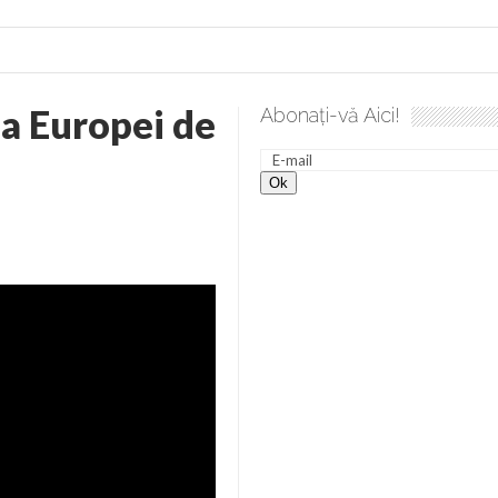
a Europei de
Abonați-vă Aici!
ea spre desăvârșire. Gând de duminică de Elena Solunca Moise