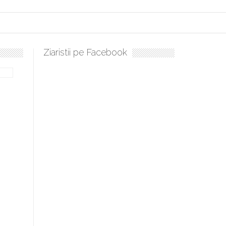
Ziaristii pe Facebook
Sculați, sculați, boieri mari! Sara Nukina are nevoie de ajutorul