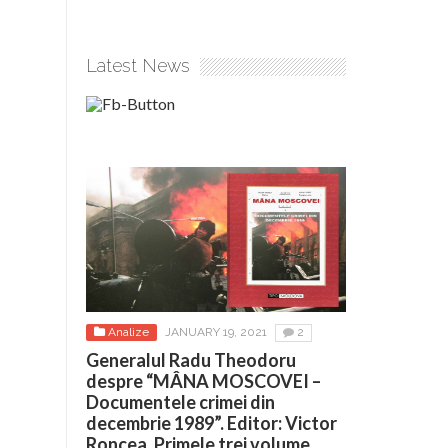
Latest News
Analize
JANUARY 19, 2021
2
Generalul Radu Theodoru
despre “MÂNA MOSCOVEI –
Documentele crimei din
decembrie 1989”. Editor: Victor
Roncea. Primele trei volume