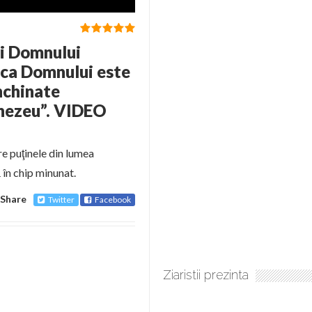
ii Domnului
ica Domnului este
închinate
nezeu”. VIDEO
e puţinele din lumea
în chip minunat.
Share
Twitter
Facebook
Ziaristii prezinta