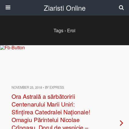
Ziaristi Online
Tags › Eroi
NOVEMBER 25, 2018 • BY EXPRESS
Ora Astrală a sărbătoririi
Centenarului Marii Uniri:
Sfințirea Catedralei Naționale!
Omagiu Părintelui Nicolae
Crîngașu. Dorul de veșnicie –