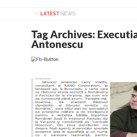
LATEST
NEWS
Tag Archives:
Executia
Lepădarea de sine și urmarea lui Hristos. Calea
Antonescu