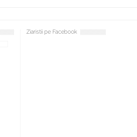
Ziaristii pe Facebook
Sculați, sculați, boieri mari! Sara Nukina are nevoie de ajutorul n