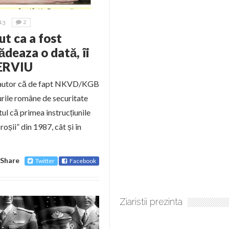
13
2
t ca a fost
deaza o dată, îi
TERVIU
coautor că de fapt NKVD/KGB
turile române de securitate
ul că primea instrucțiunile
oșii” din 1987, cât și în
Share
Twitter
Facebook
Ziaristii prezinta