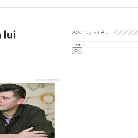
 lui
Abonați-vă Aici!
 spre desăvârșire. Gând de duminică de Elena Solunca Moise