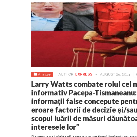
Analize
AUTHOR:
EXPRESS
-
AUGUST 25, 2013
Larry Watts combate rolul cel m
informativ Pacepa-Tismaneanu:
informaţii false concepute pentr
eroare factorii de decizie şi/sau
scopul luării de măsuri dăunăto
interesele lor”
Pentru acei cititorii care nu sunt familiarizaţi cu c