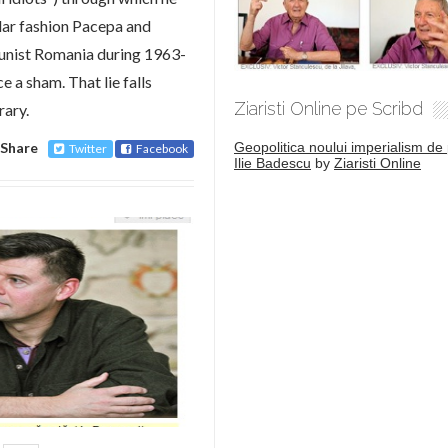
lar fashion Pacepa and
munist Romania during 1963-
 a sham. That lie falls
Ziaristi Online pe Scribd
rary.
Geopolitica noului imperialism de 
Share
Twitter
Facebook
Ilie Badescu
by
Ziaristi Online