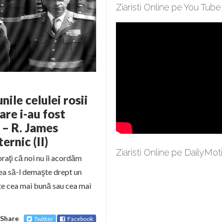
Ziaristi Online pe You Tube
le celulei rosii
re i-au fost
A – R. James
rnic (II)
Ziaristi Online pe DailyMot
oraţi că noi nu îi acordăm
utea să-l demaşte drept un
arte cea mai bună sau cea mai
Share
Twitter
Facebook