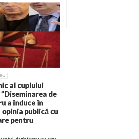
4
ic al cuplului
 “Diseminarea de
u a induce în
 opinia publică cu
are pentru
onceptul, dezinformarea este