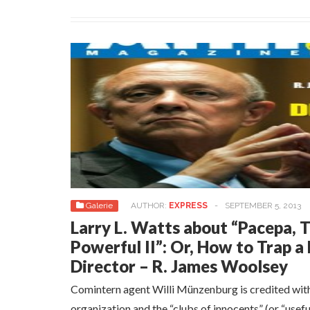
Galerie
AUTHOR:
EXPRESS
-
SEPTEMBER 5, 2013
Larry L. Watts about “Pacepa, 
Powerful II”: Or, How to Trap a
Director – R. James Woolsey
Comintern agent Willi Münzenburg is credited with 
organization and the “clubs of innocents” (or “usefu