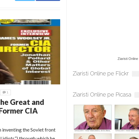
Ziaristi Online
Ziaristi Online pe Flickr
1
Ziaristi Online pe Picasa
The Great and
 Former CIA
inventing the Soviet front
l idiots”) through which he