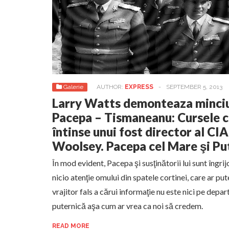
Galerie
AUTHOR:
EXPRESS
-
SEPTEMBER 5, 2013
Larry Watts demonteaza minciuni
Pacepa – Tismaneanu: Cursele ca
întinse unui fost director al CI
Woolsey. Pacepa cel Mare şi Pute
În mod evident, Pacepa şi susţinătorii lui sunt îngrij
nicio atenţie omului din spatele cortinei, care ar p
vrajitor fals a cărui informaţie nu este nici pe dep
puternică aşa cum ar vrea ca noi să credem.
READ MORE