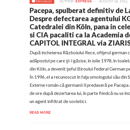
Dezvaluiri
AUTHOR:
EXPRESS
-
AUGUST 29, 2013
Pacepa, spulberat definitiv de 
Despre defectarea agentului KG
Catedralei din Köln, pana in cel
si CIA pacaliti ca la Academia d
CAPITOL INTEGRAL via ZIARI
După încheierea Războiului Rece, ofiţerul german c
adăpostul pe care şi-l găsise, în iulie 1978, în toal
din Köln, a devenit şeful Biroului Federal German p
În 1996, el a recunoscut în faţa omologului său din S
Externe român că germanii îl predaseră pe Pacepa 
de ore după dezertarea lui, în parte fiindcă nu se î
un agent infiltrat de sovietici.
READ MORE