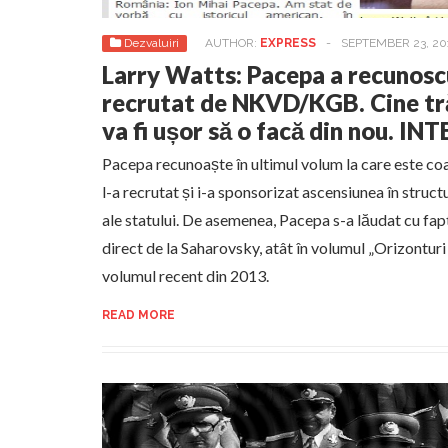
Dezvaluiri
AUTHOR:
EXPRESS
-
SEPTEMBER 23, 20
Larry Watts: Pacepa a recunoscu
recrutat de NKVD/KGB. Cine tră
va fi ușor să o facă din nou. IN
Pacepa recunoaște în ultimul volum la care este 
l-a recrutat și i-a sponsorizat ascensiunea în struc
ale statului. De asemenea, Pacepa s-a lăudat cu fapt
direct de la Saharovsky, atât în volumul „Orizonturi r
volumul recent din 2013.
READ MORE