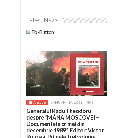
Latest News
Analize
JANUARY 19, 2021
2
Generalul Radu Theodoru
despre “MÂNA MOSCOVEI –
Documentele crimei din
decembrie 1989”. Editor: Victor
Roncea. Primele trei volume