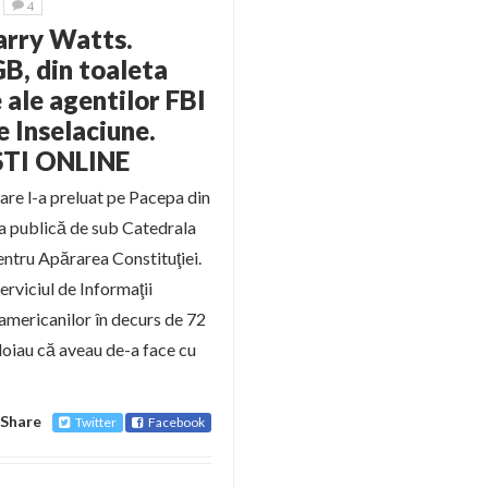
4
Larry Watts.
B, din toaleta
e ale agentilor FBI
e Inselaciune.
STI ONLINE
are l-a preluat pe Pacepa din
eta publică de sub Catedrala
entru Apărarea Constituţiei.
erviciul de Informaţii
americanilor în decurs de 72
ndoiau că aveau de-a face cu
Share
Twitter
Facebook