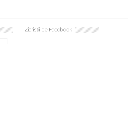
Ziaristii pe Facebook
bilă, periculoase pentru sănătate
 mai ușor de stăpânit”
ristos!”
e la Humanitas militează pentru federalizarea