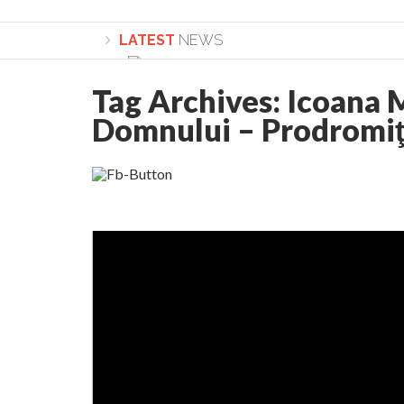
LATEST
NEWS
Tag Archives:
Icoana M
Domnului – Prodromi
Lepădarea de sine și urmarea lui Hristos. Ca
Sculați, sculați, boieri mari! Sara Nukina are 
Academia Române revine în cazul pericolele 
Academia Română: 5G poate cauza CANCER. Gu
La Mulți Ani, Eugen Mihăescu!
Pamfil Șeicaru omagiat la Mănăstirea ctitori
Nu vă fie frică! FOTO și VIDEO cu Corneliu Vl
Mariana Nicolesco: Evenimentele Darclée la
Schimbarea la Față: “Acesta e Fiul Meu Mult Iub
Turnătorul DIE Lucian Boia înjură din nou popo
României