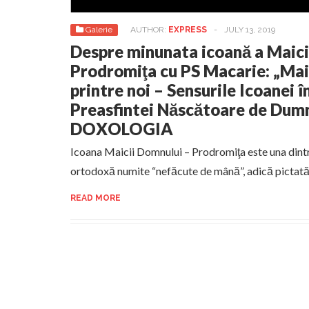
Galerie
AUTHOR:
EXPRESS
-
JULY 13, 2019
Despre minunata icoană a Maic
Prodromiţa cu PS Macarie: „Ma
printre noi – Sensurile Icoanei 
Preasfintei Născătoare de Dum
DOXOLOGIA
Icoana Maicii Domnului – Prodromiţa este una dintr
ortodoxă numite “nefăcute de mână”, adică pictată 
READ MORE