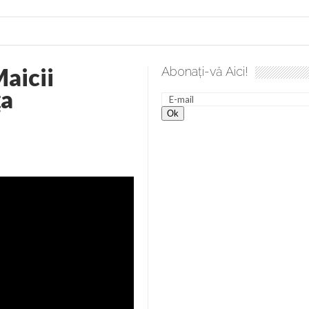
aicii
Abonați-vă Aici!
ţa
lea spre desăvârșire. Gând de duminică de Elena Solunca Moise
nevoie de ajutorul nostru!
generate de tehnologia 5G și cere Dezbatere Națională
vernul, dat în judecată pentru HG 5G. Antenele de telefonie mo
tă chiar de către el: Sfânta Ana – Orșova
ad și Cavalerii noilor apocalipse. “O societate înfricoșată e mult
 Televiziunea Naţională – o mare sărbătoare. VIDEO
it – pe El să-l ascultați!” În inimi “să-nflorească, ca rod de har, H
rul român: “românii sunt slavi, nu latini”. Fostul agent ceaușist d