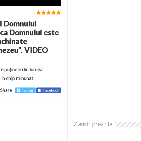
ii Domnului
ica Domnului este
închinate
nezeu”. VIDEO
e puţinele din lumea
în chip minunat.
Share
Twitter
Facebook
Ziaristii prezinta