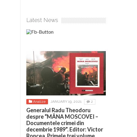
Latest News
Analize
JANUARY 19, 2021
2
Generalul Radu Theodoru
despre “MÂNA MOSCOVEI –
Documentele crimei din
decembrie 1989”. Editor: Victor
Roncea. Primele trei volume