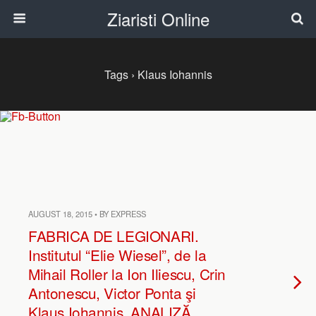
Ziaristi Online
Tags › Klaus Iohannis
AUGUST 18, 2015 • BY EXPRESS
FABRICA DE LEGIONARI.
Institutul “Elie Wiesel”, de la
Mihail Roller la Ion Iliescu, Crin
Antonescu, Victor Ponta şi
Klaus Iohannis. ANALIZĂ