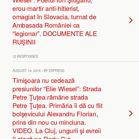
erou-martir anti-hitlerist,
omagiat în Slovacia, turnat de
Ambasada României ca
“legionar”. DOCUMENTE ALE
RUŞINII
12 RESPONSES
AUGUST 14, 2015 • BY EXPRESS
Timişoara nu cedează
presiunilor “Elie Wiesel”: Strada
Petre Ţuţea rămâne strada
Petre Ţuţea. Primăria îi dă cu flit
bolşevicului Alexandru Florian,
prins din nou cu minciuna.
VIDEO. La Cluj, ungurii şi evreii
îl atacă pe Radu Gyr