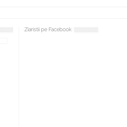
Ziaristii pe Facebook
bilă, periculoase pentru sănătate
 mai ușor de stăpânit”
ristos!”
e la Humanitas militează pentru federalizarea