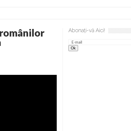
 românilor
Abonați-vă Aici!
a
lea spre desăvârșire. Gând de duminică de Elena Solunca Moise
nevoie de ajutorul nostru!
generate de tehnologia 5G și cere Dezbatere Națională
vernul, dat în judecată pentru HG 5G. Antenele de telefonie mo
tă chiar de către el: Sfânta Ana – Orșova
ad și Cavalerii noilor apocalipse. “O societate înfricoșată e mult
 Televiziunea Naţională – o mare sărbătoare. VIDEO
it – pe El să-l ascultați!” În inimi “să-nflorească, ca rod de har, H
rul român: “românii sunt slavi, nu latini”. Fostul agent ceaușist d