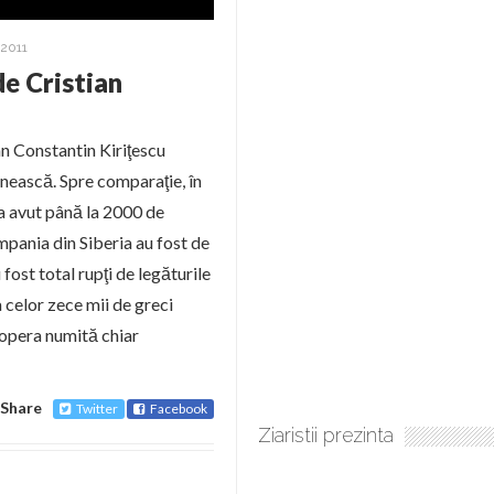
2011
de Cristian
n Constantin Kiriţescu
nească. Spre comparaţie, în
a avut până la 2000 de
mpania din Siberia au fost de
 fost total rupţi de legăturile
 celor zece mii de greci
 opera numită chiar
Share
Twitter
Facebook
Ziaristii prezinta