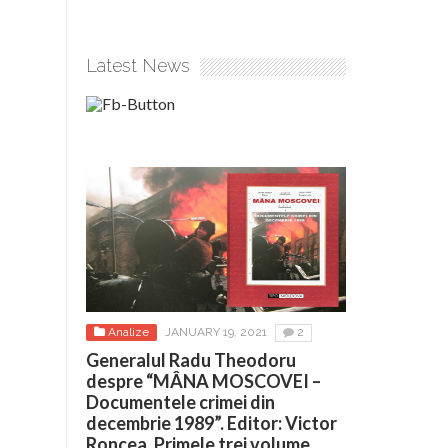
Latest News
Analize
JANUARY 19, 2021
2
Generalul Radu Theodoru
despre “MÂNA MOSCOVEI –
Documentele crimei din
decembrie 1989”. Editor: Victor
Roncea. Primele trei volume