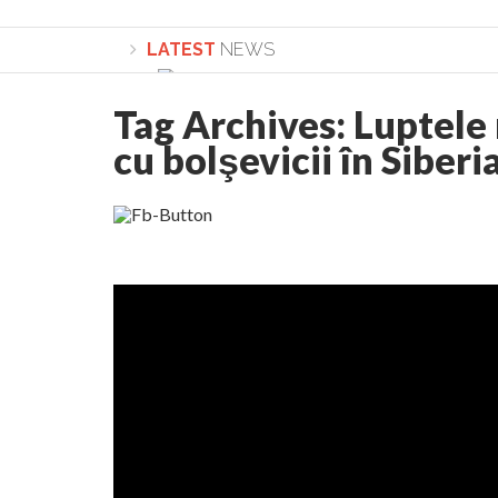
LATEST
NEWS
Tag Archives:
Luptele
cu bolşevicii în Siberi
Lepădarea de sine și urmarea lui Hristos. Ca
Sculați, sculați, boieri mari! Sara Nukina are 
Academia Române revine în cazul pericolele 
Academia Română: 5G poate cauza CANCER. Gu
La Mulți Ani, Eugen Mihăescu!
Pamfil Șeicaru omagiat la Mănăstirea ctitori
Nu vă fie frică! FOTO și VIDEO cu Corneliu Vl
Mariana Nicolesco: Evenimentele Darclée la
Schimbarea la Față: “Acesta e Fiul Meu Mult Iub
Turnătorul DIE Lucian Boia înjură din nou popo
României