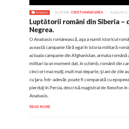
Analize
AUTHOR:
CRISTIANNEGREA
-
AUGUST 2, 
Luptătorii români din Siberia – 
Negrea.
O Anabasis românească, aşa a numit istoricul româ
această campanie fără egal în istoria militară româ
actuala campanie din Afghanistan, armata română 
militari la un moment dat, în schimb, românii din ca
cinci ori mai mulţi, mult mai departe, şi ani de zile au
cu ţara. Într-adevăr, poate fi comparată cu epopeea
pierduţi în Persia, descrisă magistral de Xenofon în
Anabasis.
READ MORE