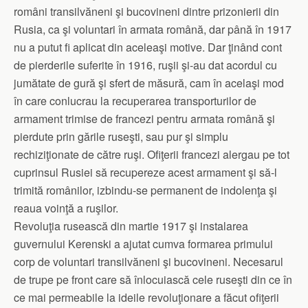
români transilvăneni şi bucovineni dintre prizonierii din
Rusia, ca şi voluntari în armata română, dar până în 1917
nu a putut fi aplicat din aceleaşi motive. Dar ţinând cont
de pierderile suferite în 1916, ruşii şi-au dat acordul cu
jumătate de gură şi sfert de măsură, cam în acelaşi mod
în care conlucrau la recuperarea transporturilor de
armament trimise de francezi pentru armata română şi
pierdute prin gările ruseşti, sau pur şi simplu
rechiziţionate de către ruşi. Ofiţerii francezi alergau pe tot
cuprinsul Rusiei să recupereze acest armament şi să-l
trimită românilor, izbindu-se permanent de indolenţa şi
reaua voinţă a ruşilor.
Revoluţia rusească din martie 1917 şi instalarea
guvernului Kerenski a ajutat cumva formarea primului
corp de voluntari transilvăneni şi bucovineni. Necesarul
de trupe pe front care să înlocuiască cele ruseşti din ce în
ce mai permeabile la ideile revoluţionare a făcut ofiţerii