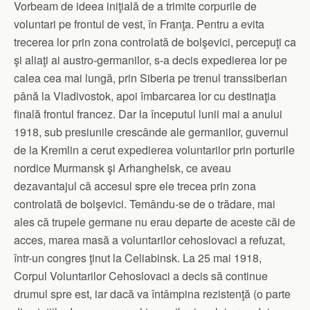
Vorbeam de ideea iniţială de a trimite corpurile de
voluntari pe frontul de vest, în Franţa. Pentru a evita
trecerea lor prin zona controlată de bolşevici, percepuţi ca
şi aliaţi ai austro-germanilor, s-a decis expedierea lor pe
calea cea mai lungă, prin Siberia pe trenul transsiberian
până la Vladivostok, apoi îmbarcarea lor cu destinaţia
finală frontul francez. Dar la începutul lunii mai a anului
1918, sub presiunile crescânde ale germanilor, guvernul
de la Kremlin a cerut expedierea voluntarilor prin porturile
nordice Murmansk şi Arhanghelsk, ce aveau
dezavantajul că accesul spre ele trecea prin zona
controlată de bolşevici. Temându-se de o trădare, mai
ales că trupele germane nu erau departe de aceste căi de
acces, marea masă a voluntarilor cehoslovaci a refuzat,
într-un congres ţinut la Celiabinsk. La 25 mai 1918,
Corpul Voluntarilor Cehoslovaci a decis să continue
drumul spre est, iar dacă va întâmpina rezistenţă (o parte