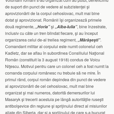
Voluntarii români s-au organizat cum au putut, beneficiind
de suport din punct de vedere al subzistenţei şi
aprovizionării de la corpul cehoslovac, mult mai bine
dotat şi aprovizionat. Românii îşi organizează primele
două regimente,
„Horia”
şi
„Alba-Iulia”
, bine înzestrate,
inclusiv cu câte un tren blindat fiecare, şi au început
organizarea celui de-al treilea regiment,
„Mărăşeşti”
.
Comandant militar al corpului este numit colonelul ceh
Kadletz, dar se aflau în subordinea Consiliului Naţional
Român (constituit la 3 august 1918) condus de Voicu
Niţescu. Motivul pentru care un colonel ceh a fost numit la
comanda corpului românesc nu trebuie să ne mire. În
primul rând, corpul român depindea din punct de vedere
al aprovizionării de cel cehoslovac, mult mai bine
organizat şi mai numeros, datorită demersurilor lui
Masaryk şi trecerii acestuia pe lângă autorităţile ruseşti
antibolşevice din regiune şi sprijinului direct al misiunilor
aliate din Siberia, dar şi a sprijinului de care s-a bucurat