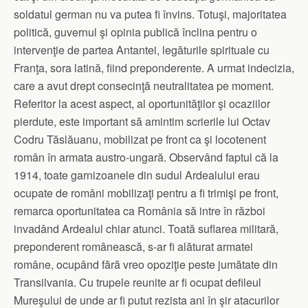
soldatul german nu va putea fi învins. Totuşi, majoritatea
politică, guvernul şi opinia publică înclina pentru o
intervenţie de partea Antantei, legăturile spirituale cu
Franţa, sora latină, fiind preponderente. A urmat indecizia,
care a avut drept consecinţă neutralitatea pe moment.
Referitor la acest aspect, al oportunităţilor şi ocaziilor
pierdute, este important să amintim scrierile lui Octav
Codru Tăslăuanu, mobilizat pe front ca şi locotenent
român în armata austro-ungară. Observând faptul că la
1914, toate garnizoanele din sudul Ardealului erau
ocupate de români mobilizaţi pentru a fi trimişi pe front,
remarca oportunitatea ca România să intre în război
invadând Ardealul chiar atunci. Toată suflarea militară,
preponderent românească, s-ar fi alăturat armatei
române, ocupând fără vreo opoziţie peste jumătate din
Transilvania. Cu trupele reunite ar fi ocupat defileul
Mureşului de unde ar fi putut rezista ani în şir atacurilor