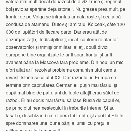
valora mai mult decât douăzeci de divizii ruse şi regimul
bolşevic ar aparţine deja istoriei”. Nu greşea prea mult, pe
frontul de pe Volga se înfruntau armata roşie şi cea albă
condusă de atamanul Dutov şi amiralul Kolceak, câte 120
000 de luptători de fiecare parte. Dar erau atât de
dezorganizaţi şi indisciplinaţi, încât, conform relatărilor
observatorilor şi trimişilor militari aliaţi, două divizii
europene bine organizate le-ar fi spart frontul şi ar fi
avansat până la Moscova fără probleme. Din nou, un mic
efort aliat ar fi rezolvat problema comunismului care a
răvăşit istoria secolului XX. Dar războiul în Europa se
termina prin capitularea Germaniei, puţin mai târziu, şi
după mai bine de patru ani de lupte aliaţii erau sătui de
război. Ei au decis mai târziu să lase Rusia de capul ei,
pe principiul neamestecului în treburile interne. Şi au
lăsat-o, deschizând cale liberă lui Lenin, şi apoi lui Stalin,
spre dominarea unei bune părţi a lumii, cu preţul a
milioane de vieţi omeneşti.