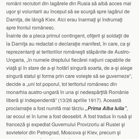
români recrutori din lagărele din Rusia să aibă acces mai
uşor şi voluntarii au început să se scurgă spre lagărul de
Darniţa, de lângă Kiev. Aici erau înarmaţi şi îndrumaţi
spre frontul românesc.
Înainte de a pleca primul contingent, ofiţerii şi soldaţii de
la Darniţa au redactat o declaraţie manifest, în care, ca şi
reprezentanţi ai teritoriilor româneşti stăpânite de Austro-
Ungaria, „în numele dreptului fiecărei naţiuni capabile de
viaţă şi în stare de a-şi hotărî singură soarta, de a-şi alege
singură statul şi forma prin care voieşte să se guverneze”,
decide a „uni tot poporul, tot teritoriul românesc din
monarhia austro-ungară în una şi nedespărţită Românie
liberă şi independentă” (13/26 aprilie 1917). Această
proclamaţie a fost numită mai târziu
„Prima Alba Iulia”
,
iar ecoul ei în lume a fost deosebit. A fost tradus în rusă şi
franceză şi expediat Guvernului Provizoriu al Rusiei şi
sovietelor din Petrograd, Moscova şi Kiev, precum şi