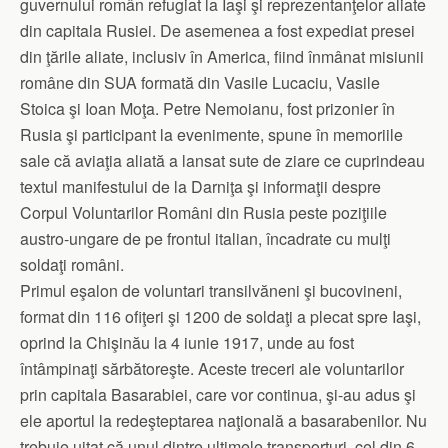
guvernului român refugiat la Iaşi şi reprezentanţelor aliate
din capitala Rusiei. De asemenea a fost expediat presei
din ţările aliate, inclusiv în America, fiind înmânat misiunii
române din SUA formată din Vasile Lucaciu, Vasile
Stoica şi Ioan Moţa. Petre Nemoianu, fost prizonier în
Rusia şi participant la evenimente, spune în memoriile
sale că aviaţia aliată a lansat sute de ziare ce cuprindeau
textul manifestului de la Darniţa şi informaţii despre
Corpul Voluntarilor Români din Rusia peste poziţiile
austro-ungare de pe frontul italian, încadrate cu mulţi
soldaţi români.
Primul eşalon de voluntari transilvăneni şi bucovineni,
format din 116 ofiţeri şi 1200 de soldaţi a plecat spre Iaşi,
oprind la Chişinău la 4 iunie 1917, unde au fost
întâmpinaţi sărbătoreşte. Aceste treceri ale voluntarilor
prin capitala Basarabiei, care vor continua, şi-au adus şi
ele aportul la redeşteptarea naţională a basarabenilor. Nu
trebuie uitat că unul dintre ultimele transporturi, cel din 6