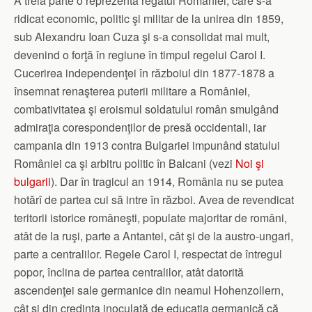
A treia parte o reprezenta regatul României, care s-a
ridicat economic, politic şi militar de la unirea din 1859,
sub Alexandru Ioan Cuza şi s-a consolidat mai mult,
devenind o forţă în regiune în timpul regelui Carol I.
Cucerirea independenţei în războiul din 1877-1878 a
însemnat renaşterea puterii militare a României,
combativitatea şi eroismul soldatului român smulgând
admiraţia corespondenţilor de presă occidentali, iar
campania din 1913 contra Bulgariei impunând statului
României ca şi arbitru politic în Balcani (vezi
Noi şi
bulgarii
). Dar în tragicul an 1914, România nu se putea
hotărî de partea cui să intre în război. Avea de revendicat
teritorii istorice româneşti, populate majoritar de români,
atât de la ruşi, parte a Antantei, cât şi de la austro-ungari,
parte a centralilor. Regele Carol I, respectat de întregul
popor, înclina de partea centralilor, atât datorită
ascendenţei sale germanice din neamul Hohenzollern,
cât şi din credinţa inoculată de educaţia germanică că