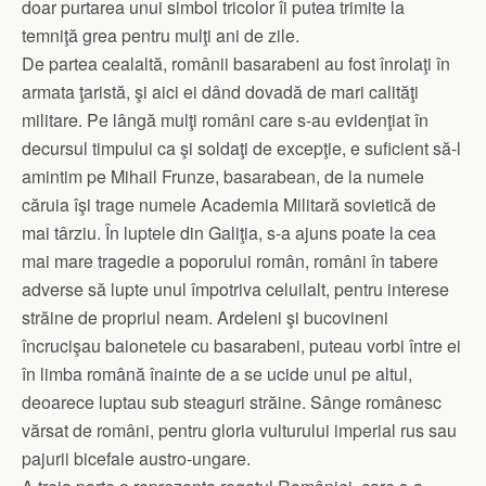
doar purtarea unui simbol tricolor îi putea trimite la
temniţă grea pentru mulţi ani de zile.
De partea cealaltă, românii basarabeni au fost înrolaţi în
armata ţaristă, şi aici ei dând dovadă de mari calităţi
militare. Pe lângă mulţi români care s-au evidenţiat în
decursul timpului ca şi soldaţi de excepţie, e suficient să-l
amintim pe Mihail Frunze, basarabean, de la numele
căruia îşi trage numele Academia Militară sovietică de
mai târziu. În luptele din Galiţia, s-a ajuns poate la cea
mai mare tragedie a poporului român, români în tabere
adverse să lupte unul împotriva celuilalt, pentru interese
străine de propriul neam. Ardeleni şi bucovineni
încrucişau baionetele cu basarabeni, puteau vorbi între ei
în limba română înainte de a se ucide unul pe altul,
deoarece luptau sub steaguri străine. Sânge românesc
vărsat de români, pentru gloria vulturului imperial rus sau
pajurii bicefale austro-ungare.