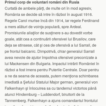
Primul corp de voluntari români din Rusia
Curtată de ambele părţi, de multe ori în mod agresiv,
România se decide să intre în război în august 1916.
Regele Carol murise încă din 1914, iar regele Ferdinand
a mers alături de voinţa populară, spre Ardeal.
Promisiunile aliaţilor de susţinere s-au dovedit vorbe
goale, atât cea a continuării ofensivei lui Brusilov, care
deja se stinsese, cât şi cea de ofensivă a lui Sarrail, de
pe frontul balcanic. Dimpotrivă, chiar generalul Sarrail
avea nevoie de ajutor împotriva ofensivei preconizate a
lui Mackensen din Bulgaria. Impactul intrării României în
război a fost imens pentru Puterile Centrale. Doar pentru
a ne da seama de aceasta, putem menţiona schimbarea
imediată a Şefului Statului Major german, generalul von
Falkenhayn şi înlocuirea sa cu tandemul victorios până
atunci Hindemburg – Luddendorf, biruitorii de la
Tannemberg. Falkenhayn a ajuns comandantul frontului