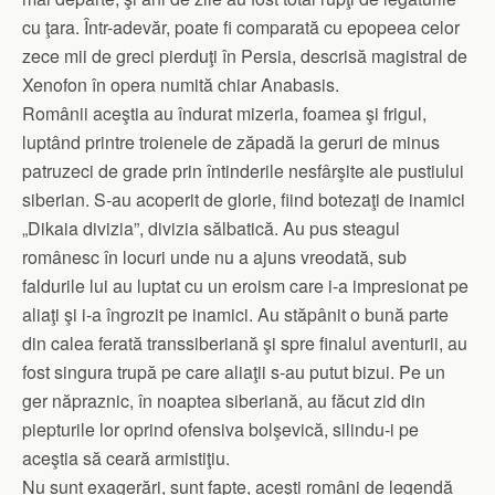
cu ţara. Într-adevăr, poate fi comparată cu epopeea celor
zece mii de greci pierduţi în Persia, descrisă magistral de
Xenofon în opera numită chiar Anabasis.
Românii aceştia au îndurat mizeria, foamea şi frigul,
luptând printre troienele de zăpadă la geruri de minus
patruzeci de grade prin întinderile nesfârşite ale pustiului
siberian. S-au acoperit de glorie, fiind botezaţi de inamici
„Dikaia divizia”, divizia sălbatică. Au pus steagul
românesc în locuri unde nu a ajuns vreodată, sub
faldurile lui au luptat cu un eroism care i-a impresionat pe
aliaţi şi i-a îngrozit pe inamici. Au stăpânit o bună parte
din calea ferată transsiberiană şi spre finalul aventurii, au
fost singura trupă pe care aliaţii s-au putut bizui. Pe un
ger năpraznic, în noaptea siberiană, au făcut zid din
piepturile lor oprind ofensiva bolşevică, silindu-i pe
aceştia să ceară armistiţiu.
Nu sunt exagerări, sunt fapte, aceşti români de legendă