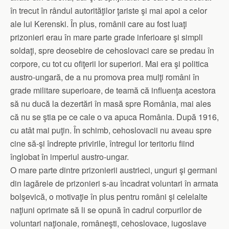
în trecut în rândul autorităţilor ţariste şi mai apoi a celor
ale lui Kerenski. În plus, românii care au fost luaţi
prizonieri erau în mare parte grade inferioare şi simpli
soldaţi, spre deosebire de cehoslovaci care se predau în
corpore, cu tot cu ofiţerii lor superiori. Mai era şi politica
austro-ungară, de a nu promova prea mulţi români în
grade militare superioare, de teamă că influenţa acestora
să nu ducă la dezertări în masă spre România, mai ales
că nu se ştia pe ce cale o va apuca România. După 1916,
cu atât mai puţin. În schimb, cehoslovacii nu aveau spre
cine să-şi îndrepte privirile, întregul lor teritoriu fiind
înglobat în imperiul austro-ungar.
O mare parte dintre prizonierii austrieci, unguri şi germani
din lagărele de prizonieri s-au încadrat voluntari în armata
bolşevică, o motivaţie în plus pentru români şi celelalte
naţiuni oprimate să li se opună în cadrul corpurilor de
voluntari naţionale, româneşti, cehoslovace, iugoslave