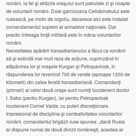
români, la fel şi străzile oraşului sunt patrulate zi şi noapte
de voluntarii români. Doar garnizoana Celiabinskului este
rusească, pe motiv de orgoliu, deoarece aici este instalat
comandamentul suprem al armatelor naţionale. Dar
practic întreaga forţă militară este în mâna voluntarilor
români.
Necesitatea apărării transsiberianului a făcut ca românii
să-şi extindă mai mult raza de acţiune, cuprinzând în
stăpânirea lor şi oraşele Kurgan şi Petropavlosk, în
răspunderea lor revenind 700 de verste (aproape 1200 de
kilometri) din calea ferată transsiberiană. Comandanţi
(primari) ai celor două oraşe sunt numiţi locotenent doctor
I. Sabo (pentru Kurgan), iar pentru Petropavlosk
locotenent Cornel Vaida, cu puteri discreţionare.
Impresionat de disciplina şi combativitatea voluntarilor
români, comandantul brigăzii ruse spunea: „dacă Rusia
ar dispune numai de două divizii româneşti, acestea ar