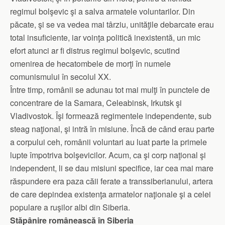
regimul bolşevic şi a salva armatele voluntarilor. Din
păcate, şi se va vedea mai târziu, unităţile debarcate erau
total insuficiente, iar voinţa politică inexistentă, un mic
efort atunci ar fi distrus regimul bolşevic, scutind
omenirea de hecatombele de morţi în numele
comunismului în secolul XX.
Între timp, românii se adunau tot mai mulţi în punctele de
concentrare de la Samara, Celeabinsk, Irkutsk şi
Vladivostok. Îşi formează regimentele independente, sub
steag naţional, şi intră în misiune. Încă de când erau parte
a corpului ceh, românii voluntari au luat parte la primele
lupte împotriva bolşevicilor. Acum, ca şi corp naţional şi
independent, li se dau misiuni specifice, iar cea mai mare
răspundere era paza căii ferate a transsiberianului, artera
de care depindea existenţa armatelor naţionale şi a celei
populare a ruşilor albi din Siberia.
Stăpânire românească în Siberia