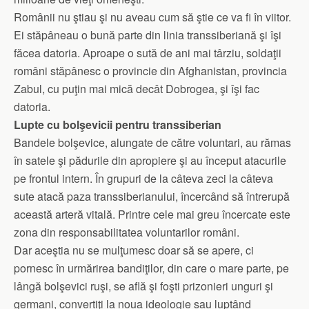
Românii nu ştiau şi nu aveau cum să ştie ce va fi în viitor.
Ei stăpâneau o bună parte din linia transsiberiană şi îşi
făcea datoria. Aproape o sută de ani mai târziu, soldaţii
români stăpânesc o provincie din Afghanistan, provincia
Zabul, cu puţin mai mică decât Dobrogea, şi îşi fac
datoria.
Lupte cu bolşevicii pentru transsiberian
Bandele bolşevice, alungate de către voluntari, au rămas
în satele şi pădurile din apropiere şi au început atacurile
pe frontul intern. În grupuri de la câteva zeci la câteva
sute atacă paza transsiberianului, încercând să întrerupă
această arteră vitală. Printre cele mai greu încercate este
zona din responsabilitatea voluntarilor români.
Dar aceştia nu se mulţumesc doar să se apere, ci
pornesc în urmărirea bandiţilor, din care o mare parte, pe
lângă bolşevici ruşi, se află şi foşti prizonieri unguri şi
germani, convertiţi la noua ideologie sau luptând