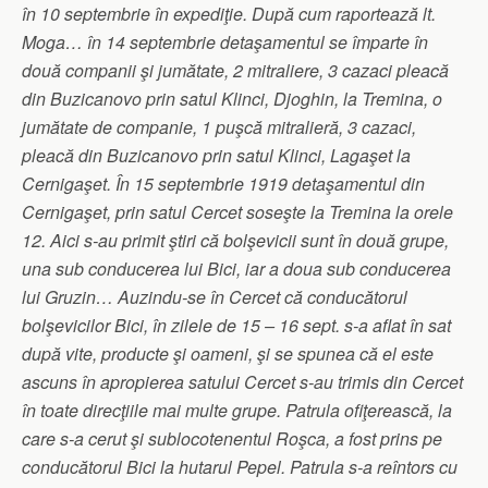
în 10 septembrie în expediţie. După cum raportează lt.
Moga… în 14 septembrie detaşamentul se împarte în
două companii şi jumătate, 2 mitraliere, 3 cazaci pleacă
din Buzicanovo prin satul Klinci, Djoghin, la Tremina, o
jumătate de companie, 1 puşcă mitralieră, 3 cazaci,
pleacă din Buzicanovo prin satul Klinci, Lagaşet la
Cernigaşet. În 15 septembrie 1919 detaşamentul din
Cernigaşet, prin satul Cercet soseşte la Tremina la orele
12. Aici s-au primit ştiri că bolşevicii sunt în două grupe,
una sub conducerea lui Bici, iar a doua sub conducerea
lui Gruzin… Auzindu-se în Cercet că conducătorul
bolşevicilor Bici, în zilele de 15 – 16 sept. s-a aflat în sat
după vite, producte şi oameni, şi se spunea că el este
ascuns în apropierea satului Cercet s-au trimis din Cercet
în toate direcţiile mai multe grupe. Patrula ofiţerească, la
care s-a cerut şi sublocotenentul Roşca, a fost prins pe
conducătorul Bici la hutarul Pepel. Patrula s-a reîntors cu