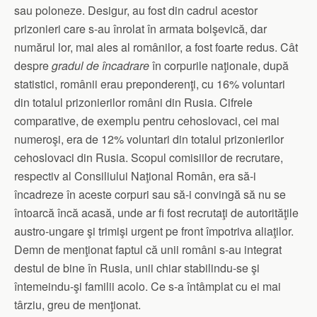
sau poloneze. Desigur, au fost din cadrul acestor
prizonieri care s-au înrolat în armata bolşevică, dar
numărul lor, mai ales al românilor, a fost foarte redus. Cât
despre
gradul de încadrare
în corpurile naţionale, după
statistici, românii erau preponderenţi, cu 16% voluntari
din totalul prizonierilor români din Rusia. Cifrele
comparative, de exemplu pentru cehoslovaci, cei mai
numeroşi, era de 12% voluntari din totalul prizonierilor
cehoslovaci din Rusia. Scopul comisiilor de recrutare,
respectiv al Consiliului Naţional Român, era să-i
încadreze în aceste corpuri sau să-i convingă să nu se
întoarcă încă acasă, unde ar fi fost recrutaţi de autorităţile
austro-ungare şi trimişi urgent pe front împotriva aliaţilor.
Demn de menţionat faptul că unii români s-au integrat
destul de bine în Rusia, unii chiar stabilindu-se şi
întemeindu-şi familii acolo. Ce s-a întâmplat cu ei mai
târziu, greu de menţionat.