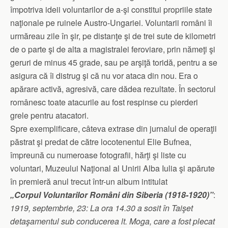
împotriva ideii voluntarilor de a-şi constitui propriile state
naţionale pe ruinele Austro-Ungariei. Voluntarii români îi
urmăreau zile în şir, pe distanţe şi de trei sute de kilometri
de o parte şi de alta a magistralei feroviare, prin nămeţi şi
geruri de minus 45 grade, sau pe arşiţă toridă, pentru a se
asigura că îi distrug şi că nu vor ataca din nou. Era o
apărare activă, agresivă, care dădea rezultate. În sectorul
românesc toate atacurile au fost respinse cu pierderi
grele pentru atacatori.
Spre exemplificare, câteva extrase din jurnalul de operaţii
păstrat şi predat de către locotenentul Elie Bufnea,
împreună cu numeroase fotografii, hărţi şi liste cu
voluntari, Muzeului Naţional al Unirii Alba Iulia şi apărute
în premieră anul trecut într-un album intitulat
„Corpul Voluntarilor Români din Siberia (1918-1920)”
:
1919, septembrie, 23: La ora 14.30 a sosit în Taişet
detaşamentul sub conducerea lt. Moga, care a fost plecat