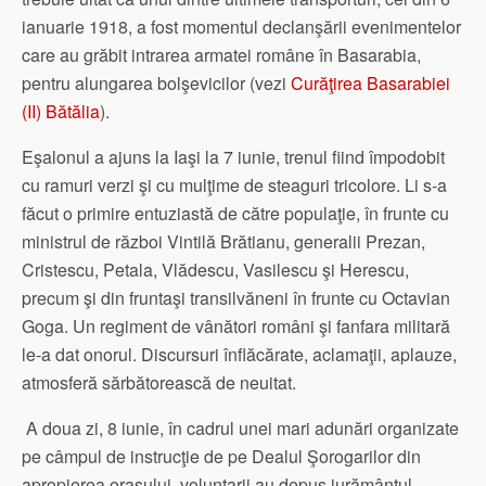
ianuarie 1918, a fost momentul declanşării evenimentelor
care au grăbit intrarea armatei române în Basarabia,
pentru alungarea bolşevicilor (vezi
Curăţirea Basarabiei
(II) Bătălia
).
Eşalonul a ajuns la Iaşi la 7 iunie, trenul fiind împodobit
cu ramuri verzi şi cu mulţime de steaguri tricolore. Li s-a
făcut o primire entuziastă de către populaţie, în frunte cu
ministrul de război Vintilă Brătianu, generalii Prezan,
Cristescu, Petala, Vlădescu, Vasilescu şi Herescu,
precum şi din fruntaşi transilvăneni în frunte cu Octavian
Goga. Un regiment de vânători români şi fanfara militară
le-a dat onorul. Discursuri înflăcărate, aclamaţii, aplauze,
atmosferă sărbătorească de neuitat.
A doua zi, 8 iunie, în cadrul unei mari adunări organizate
pe câmpul de instrucţie de pe Dealul Şorogarilor din
apropierea oraşului, voluntarii au depus jurământul