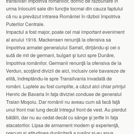
transilvan împotriva românilor, dornic de răzbunare în
urma înlocuirii sale din funcţie tocmai din cauza faptului
că nu a prevăzut intrarea României în război împotriva
Puterilor Centrale.
Impactul a fost major, poate cel mai important eveniment
al anului 1916. Mackensen renunţă la ofensiva sa
împotriva armatei generalului Sarrail, dirijându-şi cei o
sută de mii de germani, bulgari şi turci spre Dunăre,
împotriva românilor. Germanii renunţă la ofensiva de la
Verdun, scoţând divizii de aici, inclusiv cele bavareze de
elită, îndreptându-le spre Transilvania invadată de
români. Luptele au fost cumplite, a căzut aici chiar prinţul
Henric de Bavaria în faţa diviziei conduse de generalul
Traian Moşoiu. Dar românii nu aveau cum să facă faţă
unui front mai lung decât întregul front de vest. Au pierdut
bătălii, dar nu au cedat decât cu sânge şi jertfe în faţa
atacatorilor. Lipsa de armament modern şi experienţă,
precum şi atitudinea duplicitară a ruşilor şi-au spus