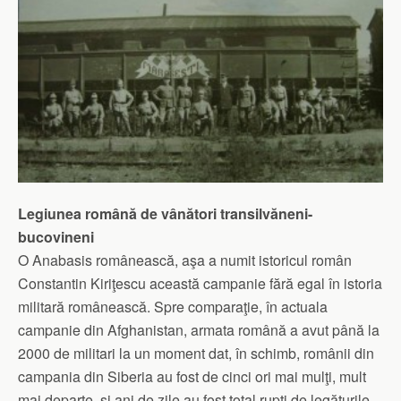
Legiunea română de vânători transilvăneni-
bucovineni
O Anabasis românească, aşa a numit istoricul român
Constantin Kiriţescu această campanie fără egal în istoria
militară românească. Spre comparaţie, în actuala
campanie din Afghanistan, armata română a avut până la
2000 de militari la un moment dat, în schimb, românii din
campania din Siberia au fost de cinci ori mai mulţi, mult
mai departe, şi ani de zile au fost total rupţi de legăturile