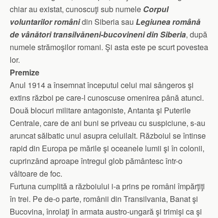
chiar au existat, cunoscuţi sub numele
Corpul
voluntarilor români
din Siberia sau
Legiunea română
de vânători transilvăneni-bucovineni din Siberia
, după
numele strămoşilor romani. Şi asta este pe scurt povestea
lor.
Premize
Anul 1914 a însemnat începutul celui mai sângeros şi
extins război pe care-l cunoscuse omenirea până atunci.
Două blocuri militare antagoniste, Antanta şi Puterile
Centrale, care de ani buni se priveau cu suspiciune, s-au
aruncat sălbatic unul asupra celuilalt. Războiul se întinse
rapid din Europa pe mările şi oceanele lumii şi în colonii,
cuprinzând aproape întregul glob pământesc într-o
vâltoare de foc.
Furtuna cumplită a războiului i-a prins pe români împărţiţi
în trei. Pe de-o parte, românii din Transilvania, Banat şi
Bucovina, înrolaţi în armata austro-ungară şi trimişi ca şi