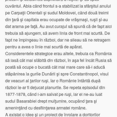
cuvântul. Abia când frontul s-a stabilizat la sfârşitul anului
pe Carpaţii Orientali şi sudul Moldovei, când două treimi
din ţară şi capitala erau ocupate de vrăşmaşi, ruşii şi-au
dat arama pe faţă. Au avut curajul să spună că de fapt aici
trebuia să ajungem, să avem linia de front mai scurtă. De
fapt ne împingeau în război, dar ne sileau să ne retragem
pentru a avea o linie mai scurtă de apărat.
Considerentele strategice erau altele, trebuia ca România
să iasă cât mai slăbită din război, în aşa fel încât Rusia să
poată să ocupe o bucată cât mai mare care să-i aducă
stăpânirea la gurile Dunării şi spre Constantinopol, visul
de veacuri al ţarilor ruşi. Iar o Românie întărită după
război le-ar fi dejucat planurile. Se repeta episodul din
1877-1878, când i-am salvat pe ruşi, iar ei ne-au luat
sudul Basarabiei drept mulţumire, ocupând ţara şi
ameninţând cu desfiinţarea armatei române.
A existat o idee şi un proiect de înrolare a doritorilor