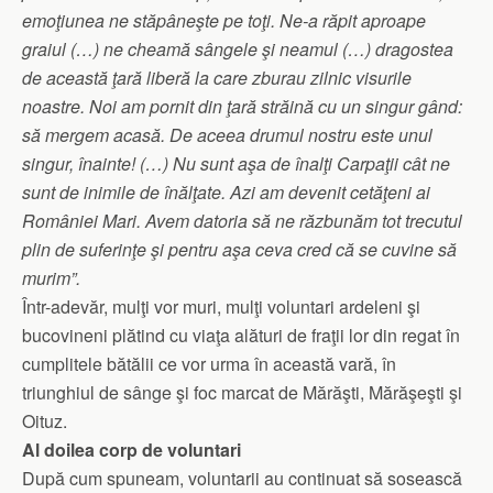
emoţiunea ne stăpâneşte pe toţi. Ne-a răpit aproape
graiul (…) ne cheamă sângele şi neamul (…) dragostea
de această ţară liberă la care zburau zilnic visurile
noastre. Noi am pornit din ţară străină cu un singur gând:
să mergem acasă. De aceea drumul nostru este unul
singur, înainte! (…) Nu sunt aşa de înalţi Carpaţii cât ne
sunt de inimile de înălţate. Azi am devenit cetăţeni ai
României Mari. Avem datoria să ne răzbunăm tot trecutul
plin de suferinţe şi pentru aşa ceva cred că se cuvine să
murim”.
Într-adevăr, mulţi vor muri, mulţi voluntari ardeleni şi
bucovineni plătind cu viaţa alături de fraţii lor din regat în
cumplitele bătălii ce vor urma în această vară, în
triunghiul de sânge şi foc marcat de Mărăşti, Mărăşeşti şi
Oituz.
Al doilea corp de voluntari
După cum spuneam, voluntarii au continuat să sosească