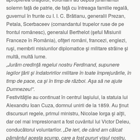
solemn faţă de patrie, de faţă cu întreaga familie regală,
guvernul în frunte cu I. I. C. Brătianu, generalii Prezan,
Petala, Scerbaceev (comandantul trupelor ruse de pe
frontul românesc), generalul Berthelot (şeful Misiunii
Franceze în România), ofiţeri români, francezi, englezi,
ruşi, membrii misiunilor diplomatice şi militare străine şi
multă, multă lume.
„Jurăm credinţă regelui nostru Ferdinand, supunere
legilor ţării şi îndatoririlor militare în toate împrejurările, în
timp de pace, ca şi în timp de război. Aşa să ne ajute
Dumnezeu!”
.
Festivităţile au continuat în centrul Iaşiului, la statuia lui
Alexandru Ioan Cuza, domnul unirii de la 1859. Au ţinut
discursuri regele, primul ministru, Nicolae Iorga şi alţii,
dar cel mai impresionant a fost cuvântul lui Victor Deleu,
conducătorul voluntarilor.
„De ieri, de când am călcat
pământul acesta scump, care a fost pururi visul nostru,