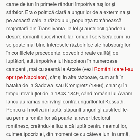
carne de tun în primele rânduri împotriva ruşilor şi
sârbilor. Era o politică clară a ungurilor de a extermina şi
pe această cale, a războiului, populaţia românească
majoritară din Transilvania, la fel şi austriecii gândeau
despre românii bucovineni. Iar românii serviseră cum nu
se poate mai bine interesele războinice ale habsburgilor
în conflictele precedente, dovedind reale calităţi de
luptători, atât împotriva lui Napoleon în numeroase
campanii, mai cu seamă la Arcole (vezi
Românii care l-au
oprit pe Napoleon
), cât şi în alte războaie, cum ar fi în
bătălia de la Sadowa sau Kronigretz (1866), chiar şi în
timpul revoluţiei de la 1848-1849, când românii lui Avram
Iancu au rămas neînvinşi contra ungurilor lui Kossuth.
Pentru a-i motiva în luptă, stăpânii unguri şi austrieci le-
au permis românilor să poarte la rever tricolorul
românesc, creându-le iluzia că luptă pentru neamul lor,
culmea ipocriziei, din moment ce cu câteva luni în urmă,