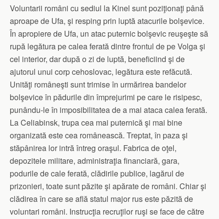
Voluntarii români cu sediul la Kinel sunt poziţionaţi până
aproape de Ufa, şi resping prin luptă atacurile bolşevice.
În apropiere de Ufa, un atac puternic bolşevic reuşeşte să
rupă legătura pe calea ferată dintre frontul de pe Volga şi
cel interior, dar după o zi de luptă, beneficiind şi de
ajutorul unui corp cehoslovac, legătura este refăcută.
Unităţi româneşti sunt trimise în urmărirea bandelor
bolşevice în pădurile din împrejurimi pe care le risipesc,
punându-le în imposibilitatea de a mai ataca calea ferată.
La Celiabinsk, trupa cea mai puternică şi mai bine
organizată este cea românească. Treptat, în paza şi
stăpânirea lor intră întreg oraşul. Fabrica de oţel,
depozitele militare, administraţia financiară, gara,
podurile de cale ferată, clădirile publice, lagărul de
prizonieri, toate sunt păzite şi apărate de români. Chiar şi
clădirea în care se află statul major rus este păzită de
voluntari români. Instrucţia recruţilor ruşi se face de către