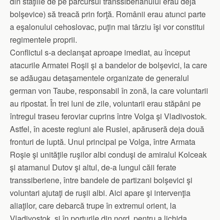
din staţiile de pe parcursul transsiberianului erau deja
bolşevice) să treacă prin forţă. Românii erau atunci parte
a eşalonului cehoslovac, puţin mai târziu îşi vor constitui
regimentele proprii.
Conflictul s-a declanşat aproape imediat, au început
atacurile Armatei Roşii şi a bandelor de bolşevici, la care
se adăugau detaşamentele organizate de generalul
german von Taube, responsabil în zonă, la care voluntarii
au ripostat. În trei luni de zile, voluntarii erau stăpâni pe
întregul traseu feroviar cuprins între Volga şi Vladivostok.
Astfel, în aceste regiuni ale Rusiei, apăruseră deja două
fronturi de luptă. Unul principal pe Volga, între Armata
Roşie şi unităţile ruşilor albi conduşi de amiralul Kolceak
şi atamanul Dutov şi altul, de-a lungul căii ferate
transsiberiene, între bandele de partizani bolşevici şi
voluntari ajutaţi de ruşii albi. Aici apare şi intervenţia
aliaţilor, care debarcă trupe în extremul orient, la
Vladivostok, şi în porturile din nord, pentru a lichida