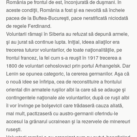
România pe frontul de est, înconjurată de duşmani. În
aceste condiţii, România a fost şi ea nevoită să încheie
pacea de la Buftea-Bucureşti, pace neratificată niciodată
de regele Ferdinand.
Voluntarii rămaşi în Siberia au refuzat să depună armele,
şi au jurat să continue lupta. Iniţial, ideea aliaţilor era
trecerea tuturor voluntarilor, de toate naţionalităţile, pe
frontul francez, la fel cum s-a reuşit în 1917 trecerea a
1800 de voluntari cehoslovaci prin portul Arhangelsk. Dar
Lenin se opunea categoric, la cererea germanilor. Aşa că
o nouă idee se înfiripa, cea de reconstituire a frontului
oriental din armatele ruşilor albi la care să se adauge şi
contingentele naţionale ale voluntarilor, după ce ruşii albi
îi vor învinge pe bolşevicii care trădaseră cauza aliată,
mai mult, pactizaseră cu austro-germanii oferindu-le
accesul la grânarul ucrainean şi la rezervele de minereuri
ruseşti.