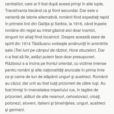
centralilor, care ar fi fost după aceea prinşi în alte lupte,
Transilvania trecând ca şi front secundar. Dar este o
variantă de istorie alternativă, românii fiind expediaţi rapid
în primele linii din Galiţia şi Serbia, la 1916, când trupele
române din regat au intrat găsind aici doar inamici,
singurii lor aliaţi fiind localnicii. Despre această stare de
spirit din 1914 Tăslăuanu vorbeşte amănunţit în amintirile
sale (
Trei luni pe câmpul de război, Hora obuzelor
). Dar
n-a fost să fie, astăzi putem face doar presupuneri.
Războiul s-a încins pe frontul oriental, cu victime imense
pentru români şi alte naţionalităţi aruncate în prima linie
ca şi carne de tun de stăpânii unguri şi austrieci. Românii
au căzut, dar unii au fost luaţi prizonieri de către ruşi. Au
fost trimişi în imensitatea imperiului rus, în lagăre de
prizonieri, alături de alte neamuri, cehoslovaci, croaţi,
polonezi, sloveni, italieni şi bineînţeles, unguri, austrieci
şi germani.