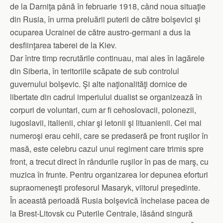
de la Darniţa până în februarie 1918, când noua situaţie
din Rusia, în urma preluării puterii de către bolşevici şi
ocuparea Ucrainei de către austro-germani a dus la
desfiinţarea taberei de la Kiev.
Dar între timp recrutările continuau, mai ales în lagărele
din Siberia, în teritoriile scăpate de sub controlul
guvernului bolşevic. Şi alte naţionalităţi dornice de
libertate din cadrul imperiului dualist se organizează în
corpuri de voluntari, cum ar fi cehoslovacii, polonezii,
iugoslavii, italienii, chiar şi letonii şi lituanienii. Cei mai
numeroşi erau cehii, care se predaseră pe front ruşilor în
masă, este celebru cazul unui regiment care trimis spre
front, a trecut direct în rândurile ruşilor în pas de marş, cu
muzica în frunte. Pentru organizarea lor depunea eforturi
supraomeneşti profesorul Masaryk, viitorul preşedinte.
În această perioadă Rusia bolşevică încheiase pacea de
la Brest-Litovsk cu Puterile Centrale, lăsând singură