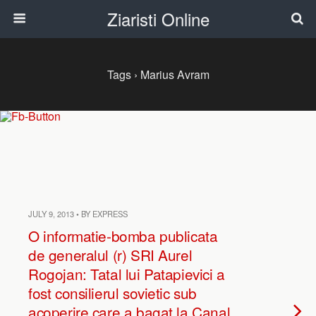
Ziaristi Online
Tags › Marius Avram
JULY 9, 2013 • BY EXPRESS
O informatie-bomba publicata
de generalul (r) SRI Aurel
Rogojan: Tatal lui Patapievici a
fost consilierul sovietic sub
acoperire care a bagat la Canal