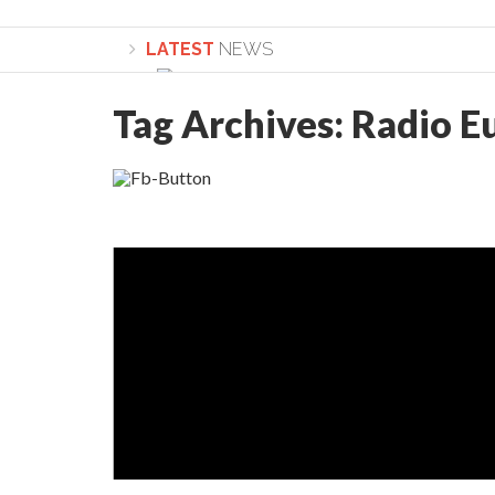
LATEST
NEWS
Tag Archives:
Radio E
Lepădarea de sine și urmarea lui Hristos. Ca
Sculați, sculați, boieri mari! Sara Nukina are 
Academia Române revine în cazul pericolele 
Academia Română: 5G poate cauza CANCER. Gu
La Mulți Ani, Eugen Mihăescu!
Pamfil Șeicaru omagiat la Mănăstirea ctitori
Nu vă fie frică! FOTO și VIDEO cu Corneliu Vl
Mariana Nicolesco: Evenimentele Darclée la
Schimbarea la Față: “Acesta e Fiul Meu Mult Iub
Turnătorul DIE Lucian Boia înjură din nou popo
României