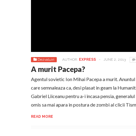
Dezvaluiri
AUTHOR:
EXPRESS
-
JUNE 2, 2013
A murit Pacepa?
Agentul sovietic Ion Mihai Pacepa a murit. Anuntul a
care semnaleaza ca, desi plasat in geam la Humanit
Gabriel Liiceanu pentru a-i incasa pensia, generalul
omis sa mai apara in postura de zombi al clicii Tis
READ MORE