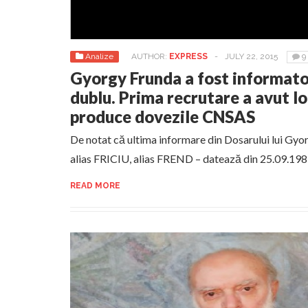
Analize
AUTHOR:
EXPRESS
-
JULY 22, 2015
9
Gyorgy Frunda a fost informator 
dublu. Prima recrutare a avut l
produce dovezile CNSAS
De notat că ultima informare din Dosarului lui G
alias FRICIU, alias FREND – datează din 25.09.198
READ MORE