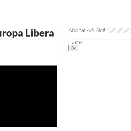
uropa Libera
Abonați-vă Aici!
lea spre desăvârșire. Gând de duminică de Elena Solunca Moise
nevoie de ajutorul nostru!
generate de tehnologia 5G și cere Dezbatere Națională
vernul, dat în judecată pentru HG 5G. Antenele de telefonie mo
tă chiar de către el: Sfânta Ana – Orșova
ad și Cavalerii noilor apocalipse. “O societate înfricoșată e mult
 Televiziunea Naţională – o mare sărbătoare. VIDEO
it – pe El să-l ascultați!” În inimi “să-nflorească, ca rod de har, H
rul român: “românii sunt slavi, nu latini”. Fostul agent ceaușist d