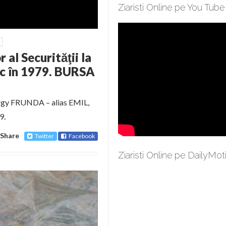
Ziaristi Online pe You Tube
al Securităţii la
oc în 1979. BURSA
yorgy FRUNDA – alias EMIL,
9.
Share
Twitter
Facebook
Ziaristi Online pe DailyMot