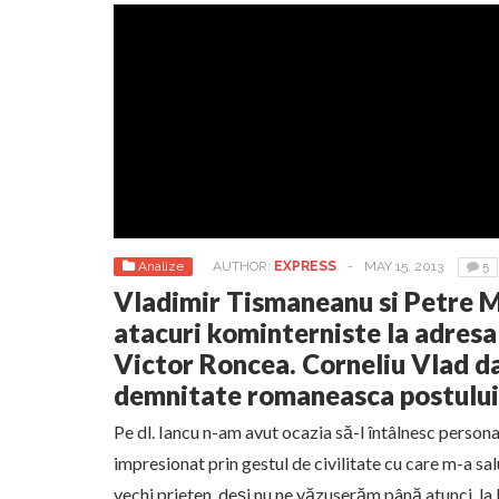
Analize
AUTHOR:
EXPRESS
-
MAY 15, 2013
5
Vladimir Tismaneanu si Petre M
atacuri kominterniste la adresa 
Victor Roncea. Corneliu Vlad da
demnitate romaneasca postului
Pe dl. Iancu n-am avut ocazia să-l întâlnesc person
impresionat prin gestul de civilitate cu care m-a sal
vechi prieten, deşi nu ne văzuserăm până atunci, la l