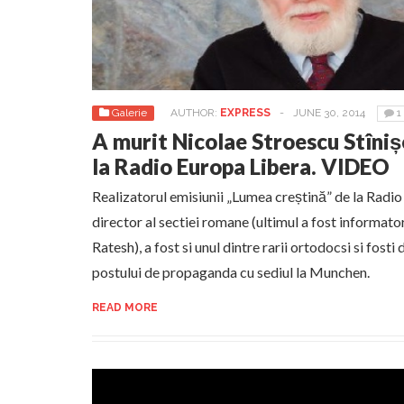
Galerie
AUTHOR:
EXPRESS
-
JUNE 30, 2014
1
A murit Nicolae Stroescu Stîni
la Radio Europa Libera. VIDEO
Realizatorul emisiunii „Lumea creștină” de la Radio
director al sectiei romane (ultimul a fost informato
Ratesh), a fost si unul dintre rarii ortodocsi si fosti 
postului de propaganda cu sediul la Munchen.
READ MORE