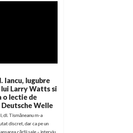
. Iancu, lugubre
lui Larry Watts si
 o lectie de
 Deutsche Welle
al, dl. Tismăneanu m-a
utat discret, dar ca pe un
ansarea cărţii sale – interviu