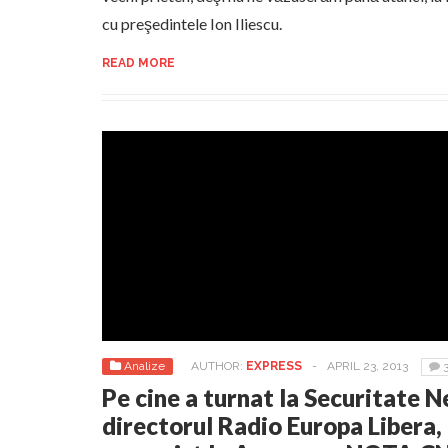
cu preşedintele Ion Iliescu.
READ MORE
Analize
AUTHOR:
EXPRESS
-
APRIL 23, 2013
Pe cine a turnat la Securitate 
directorul Radio Europa Libera, 