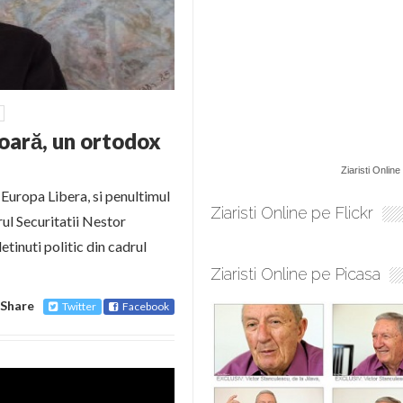
șoară, un ortodox
Ziaristi Online
 Europa Libera, si penultimul
Ziaristi Online pe Flickr
rul Securitatii Nestor
detinuti politic din cadrul
Ziaristi Online pe Picasa
Share
Twitter
Facebook