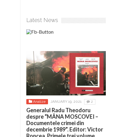
Latest News
Analize
JANUARY 19, 2021
2
Generalul Radu Theodoru
despre “MÂNA MOSCOVEI –
Documentele crimei din
decembrie 1989”. Editor: Victor
Roncea. Primele trei volume