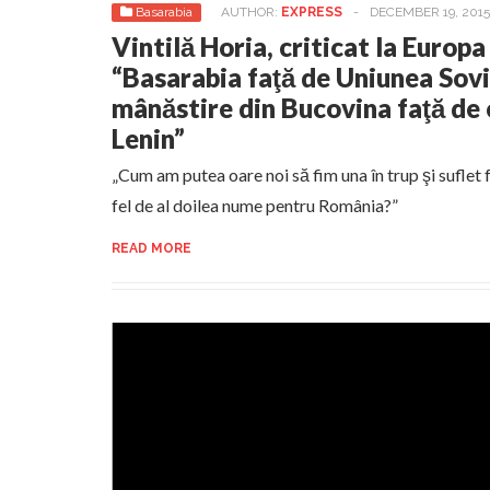
Basarabia
AUTHOR:
EXPRESS
-
DECEMBER 19, 2015
Vintilă Horia, criticat la Europa
“Basarabia faţă de Uniunea Sovi
mânăstire din Bucovina faţă de o
Lenin”
„Cum am putea oare noi să fim una în trup şi suflet
fel de al doilea nume pentru România?”
READ MORE