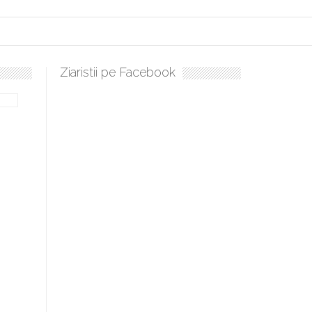
Ziaristii pe Facebook
bilă, periculoase pentru sănătate
 mai ușor de stăpânit”
ristos!”
e la Humanitas militează pentru federalizarea