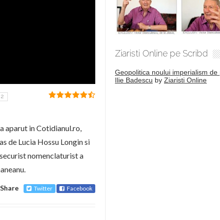
Ziaristi Online pe Scribd
Geopolitica noului imperialism de 
Ilie Badescu
by
Ziaristi Online
2
 aparut in Cotidianul.ro,
as de Lucia Hossu Longin si
 securist nomenclaturist a
maneanu.
Share
Twitter
Facebook