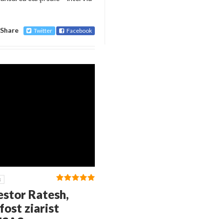
Share
Twitter
Facebook
3
Nestor Ratesh,
fost ziarist