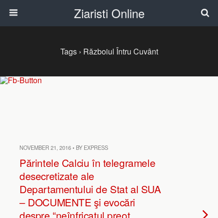
Ziaristi Online
Tags › Războiul Întru Cuvânt
NOVEMBER 21, 2016 • BY EXPRESS
Părintele Calciu în telegramele
desecretizate ale
Departamentului de Stat al SUA
– DOCUMENTE şi evocări
despre “neînfricatul preot