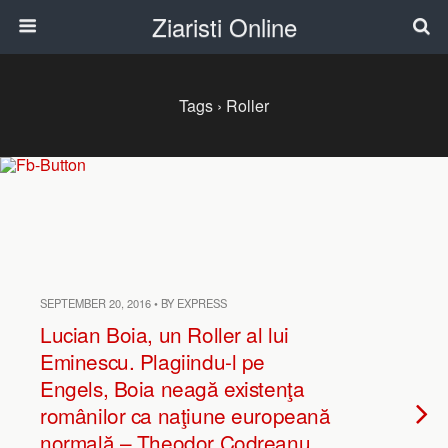
Ziaristi Online
Tags › Roller
SEPTEMBER 20, 2016 • BY EXPRESS
Lucian Boia, un Roller al lui
Eminescu. Plagiindu-l pe
Engels, Boia neagă existenţa
românilor ca naţiune europeană
normală – Theodor Codreanu