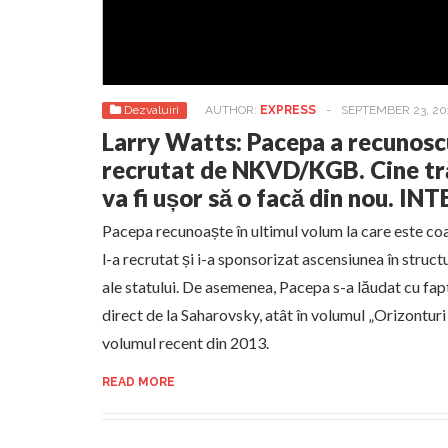
Dezvaluiri
AUTHOR:
EXPRESS
-
SEPTEMBER 23, 20
Larry Watts: Pacepa a recunoscu
recrutat de NKVD/KGB. Cine tră
va fi ușor să o facă din nou. IN
Pacepa recunoaște în ultimul volum la care este 
l-a recrutat și i-a sponsorizat ascensiunea în struc
ale statului. De asemenea, Pacepa s-a lăudat cu fapt
direct de la Saharovsky, atât în volumul „Orizonturi r
volumul recent din 2013.
READ MORE