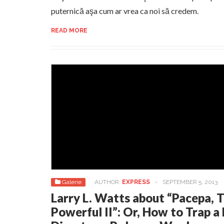
puternică aşa cum ar vrea ca noi să credem.
READ MORE
Galerie
AUTHOR:
EXPRESS
-
SEPTEMBER 5, 2013
Larry L. Watts about “Pacepa, 
Powerful II”: Or, How to Trap a