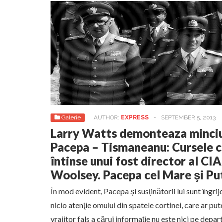
Galerie
AUTHOR:
EXPRESS
-
SEPTEMBER 5, 2013
Larry Watts demonteaza minciuni
Pacepa – Tismaneanu: Cursele ca
întinse unui fost director al CI
Woolsey. Pacepa cel Mare şi Pute
În mod evident, Pacepa şi susţinătorii lui sunt îngrij
nicio atenţie omului din spatele cortinei, care ar p
vrajitor fals a cărui informaţie nu este nici pe dep