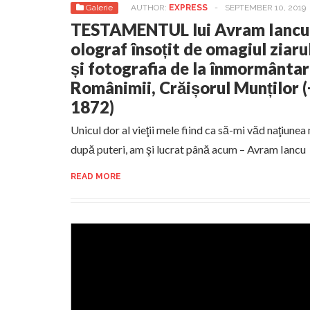
Galerie
AUTHOR:
EXPRESS
-
SEPTEMBER 10, 2019
TESTAMENTUL lui Avram Iancu
olograf însoțit de omagiul ziaru
și fotografia de la înmormântar
Românimii, Crăișorul Munților 
1872)
Unicul dor al vieţii mele fiind ca să-mi văd naţiunea
după puteri, am şi lucrat până acum – Avram Iancu
READ MORE