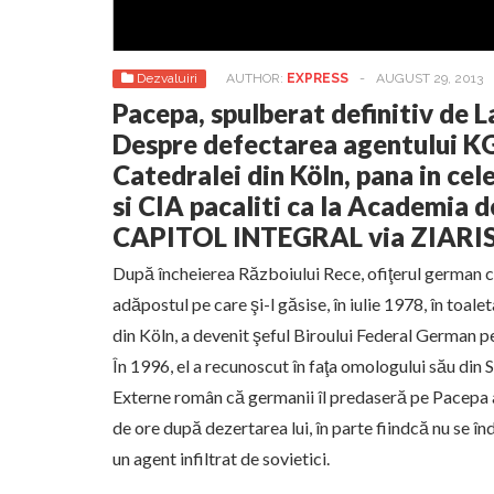
Dezvaluiri
AUTHOR:
EXPRESS
-
AUGUST 29, 2013
Pacepa, spulberat definitiv de 
Despre defectarea agentului KG
Catedralei din Köln, pana in cel
si CIA pacaliti ca la Academia d
CAPITOL INTEGRAL via ZIARI
După încheierea Războiului Rece, ofiţerul german c
adăpostul pe care şi-l găsise, în iulie 1978, în toal
din Köln, a devenit şeful Biroului Federal German p
În 1996, el a recunoscut în faţa omologului său din S
Externe român că germanii îl predaseră pe Pacepa 
de ore după dezertarea lui, în parte fiindcă nu se î
un agent infiltrat de sovietici.