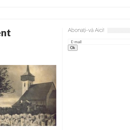
nt
Abonați-vă Aici!
a spre desăvârșire. Gând de duminică de Elena Solunca Moise