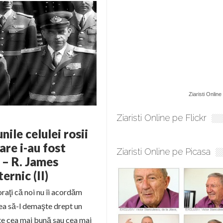
Ziaristi Online
Ziaristi Online pe Flickr
le celulei rosii
re i-au fost
Ziaristi Online pe Picasa
A – R. James
rnic (II)
oraţi că noi nu îi acordăm
utea să-l demaşte drept un
arte cea mai bună sau cea mai