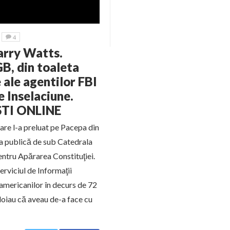
4
Larry Watts.
B, din toaleta
e ale agentilor FBI
e Inselaciune.
STI ONLINE
are l-a preluat pe Pacepa din
eta publică de sub Catedrala
entru Apărarea Constituţiei.
erviciul de Informaţii
americanilor în decurs de 72
ndoiau că aveau de-a face cu