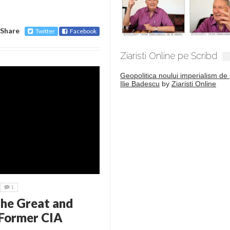
Share
Twitter
Facebook
Ziaristi Online pe Scribd
Geopolitica noului imperialism de 
Ilie Badescu
by
Ziaristi Online
1
The Great and
 Former CIA