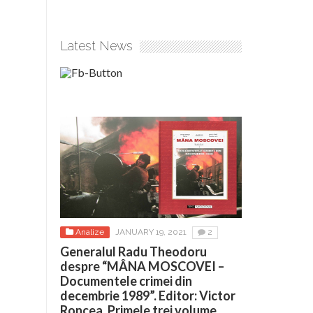
Latest News
Analize
JANUARY 19, 2021
2
Generalul Radu Theodoru
despre “MÂNA MOSCOVEI –
Documentele crimei din
decembrie 1989”. Editor: Victor
Roncea. Primele trei volume