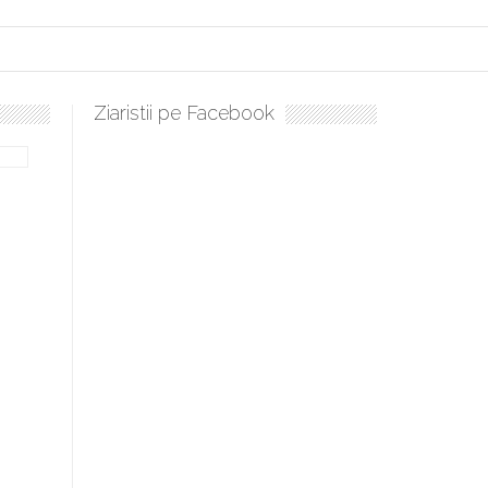
Ziaristii pe Facebook
Sculați, sculați, boieri mari! Sara Nukina are nevoie de ajutorul 