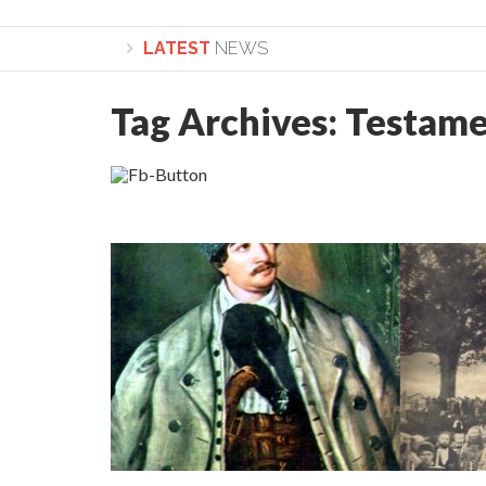
LATEST
NEWS
Tag Archives:
Testame
Lepădarea de sine și urmarea lui Hristos. Cale