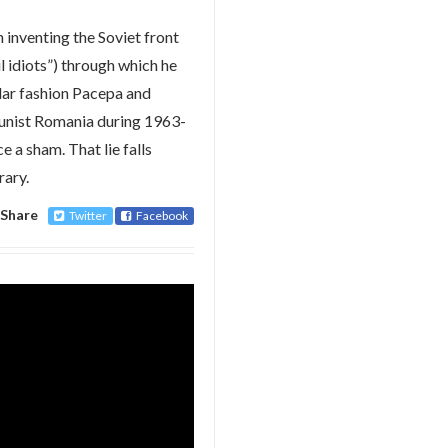
inventing the Soviet front
l idiots”) through which he
lar fashion Pacepa and
munist Romania during 1963-
 a sham. That lie falls
rary.
Share
Twitter
Facebook