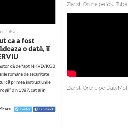
Ziaristi Online pe You Tube
13
2
t ca a fost
deaza o dată, îi
TERVIU
coautor că de fapt NKVD/KGB
turile române de securitate
ul că primea instrucțiunile
Ziaristi Online pe DailyMot
oșii” din 1987, cât și în
Share
Twitter
Facebook