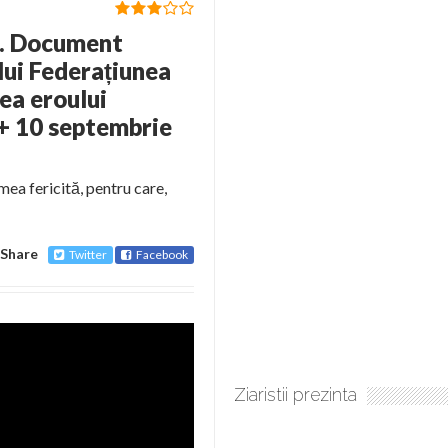
. Document
lui Federațiunea
ea eroului
(+ 10 septembrie
 mea fericită, pentru care,
Share
Twitter
Facebook
Ziaristii prezinta