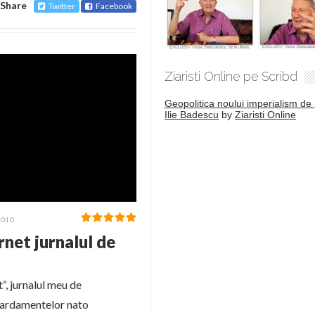
Share
Twitter
Facebook
Ziaristi Online pe Scribd
Geopolitica noului imperialism de 
Ilie Badescu
by
Ziaristi Online
2010
rnet jurnalul de
“, jurnalul meu de
bardamentelor nato