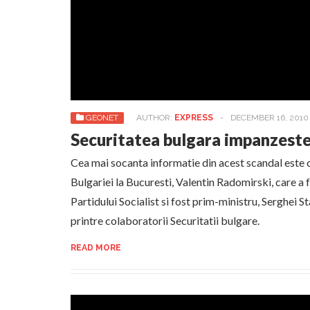
GEONET
AUTHOR:
EXPRESS
-
DECEMBER 16, 2010
Securitatea bulgara impanzest
Cea mai socanta informatie din acest scandal este 
Bulgariei la Bucuresti, Valentin Radomirski, care a fo
Partidului Socialist si fost prim-ministru, Serghei St
printre colaboratorii Securitatii bulgare.
READ MORE