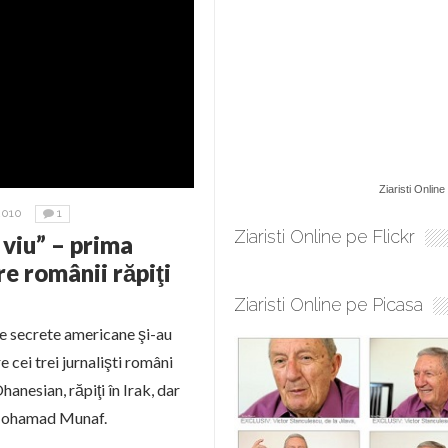
Ziaristi Online
2010
1
Ziaristi Online pe Flickr
viu” – prima
e românii răpiţi
Ziaristi Online pe Picasa
le secrete americane şi-au
 cei trei jurnalişti români
anesian, răpiţi în Irak, dar
, Mohamad Munaf.