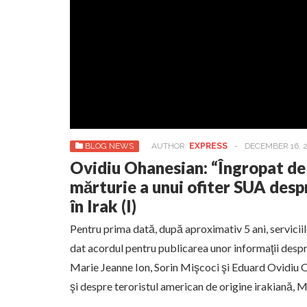
BLOG NEWS
AUTHOR:
EXPRESS
-
DECEMBER 16, 
Ovidiu Ohanesian: “Îngropat de 
mărturie a unui ofiter SUA despr
în Irak (I)
Pentru prima dată, după aproximativ 5 ani, servicii
dat acordul pentru publicarea unor informaţii despre
Marie Jeanne Ion, Sorin Mişcoci şi Eduard Ovidiu Oh
şi despre teroristul american de origine irakiană