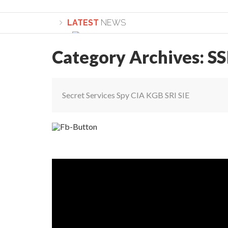
LATEST
NEWS
Category Archives:
SS
Lepădarea de sine și urmarea lui Hristos. Ca
Sculați, sculați, boieri mari! Sara Nukina are 
Secret Services Spy CIA KGB SRI SIE
Academia Române revine în cazul pericolele 
Academia Română: 5G poate cauza CANCER. Gu
La Mulți Ani, Eugen Mihăescu!
Pamfil Șeicaru omagiat la Mănăstirea ctitori
Nu vă fie frică! FOTO și VIDEO cu Corneliu Vl
Mariana Nicolesco: Evenimentele Darclée la
Schimbarea la Față: “Acesta e Fiul Meu Mult Iub
Turnătorul DIE Lucian Boia înjură din nou popo
României