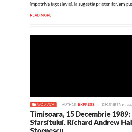
impotriva iugoslaviei. la sugestia prietenilor, am p
READ MORE
AVO / AVH
AUTHOR:
EXPRESS
-
DECEMBER 15, 20
Timisoara, 15 Decembrie 1989: 
Sfarsitului. Richard Andrew Hal
Stoenescu