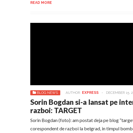
READ MORE
BLOG NEWS
AUTHOR:
EXPRESS
-
DECEMBER 15, 
Sorin Bogdan si-a lansat pe inte
razboi: TARGET
Sorin Bogdan (foto): am postat deja pe blog “target
corespondent de razboi la belgrad, in timpul bom