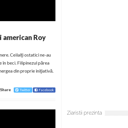
ui american Roy
re. Ceilalţi ostatici ne-au
 în beci. Filipinezul părea
ergea din proprie iniţiativă.
Share
Twitter
Facebook
Ziaristii prezinta