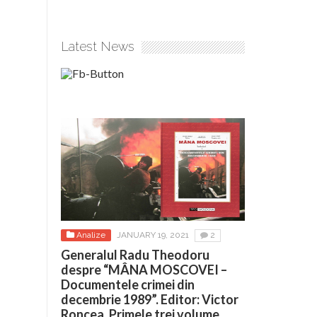
Latest News
Analize
JANUARY 19, 2021
2
Generalul Radu Theodoru
despre “MÂNA MOSCOVEI –
Documentele crimei din
decembrie 1989”. Editor: Victor
Roncea. Primele trei volume