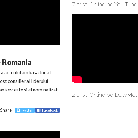
Ziaristi Online pe You Tube
e Romania
ca actualul ambasador al
st consilier al liderului
anisev, este si el nominalizat
Ziaristi Online pe DailyMot
Share
Twitter
Facebook