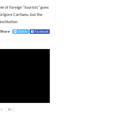
le of foreign “tourists” goes
rigore Cartianu, but the
institution
Share
Twitter
Facebook
10
1