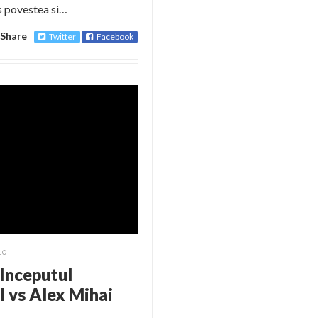
us povestea si…
Share
Twitter
Facebook
10
Inceputul
l vs Alex Mihai