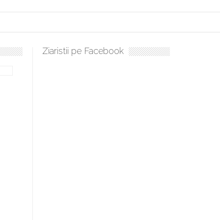
Ziaristii pe Facebook
bilă, periculoase pentru sănătate
 mai ușor de stăpânit”
ristos!”
e la Humanitas militează pentru federalizarea