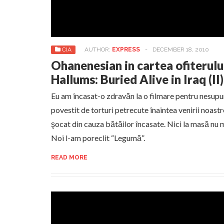
CIA
AUTHOR:
EXPRESS
-
DECEMBER 18, 2010
Ohanenesian in cartea ofiterul
Hallums: Buried Alive in Iraq (II)
Eu am încasat-o zdravăn la o filmare pentru nesupune
povestit de torturi petrecute înaintea venirii noastre
şocat din cauza bătăilor încasate. Nici la masă nu m
Noi l-am poreclit “Legumă”.
READ MORE