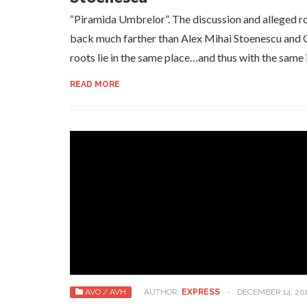
“Piramida Umbrelor”. The discussion and alleged ro
back much farther than Alex Mihai Stoenescu and G
roots lie in the same place…and thus with the same 
READ MORE
AVO / AVH
AUTHOR:
EXPRESS
-
DECEMBER 14, 20