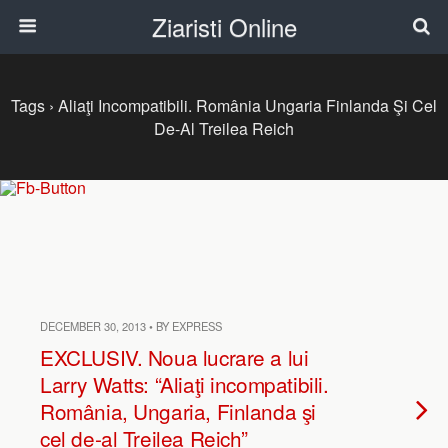
Ziaristi Online
Tags › Aliaţi Incompatibili. România Ungaria Finlanda Şi Cel
De-Al Treilea Reich
DECEMBER 30, 2013 • BY EXPRESS
EXCLUSIV. Noua lucrare a lui
Larry Watts: “Aliaţi incompatibili.
România, Ungaria, Finlanda şi
cel de-al Treilea Reich”