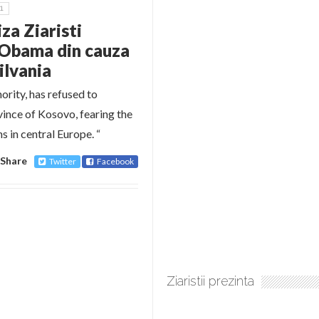
1
za Ziaristi
e Obama din cauza
ilvania
ority, has refused to
ince of Kosovo, fearing the
s in central Europe. “
Share
Twitter
Facebook
Ziaristii prezinta