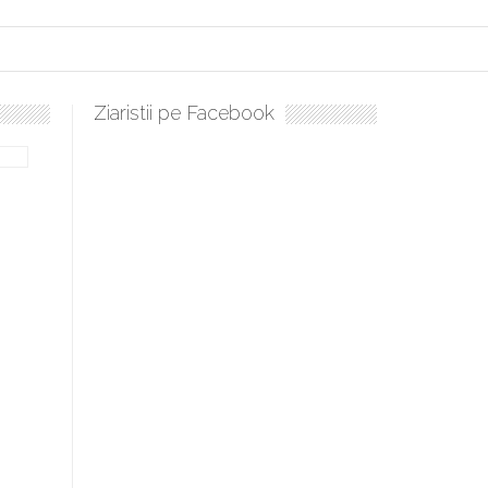
Ziaristii pe Facebook
 sculați, boieri mari! Sara Nukina are nevoie de ajutorul nostru!