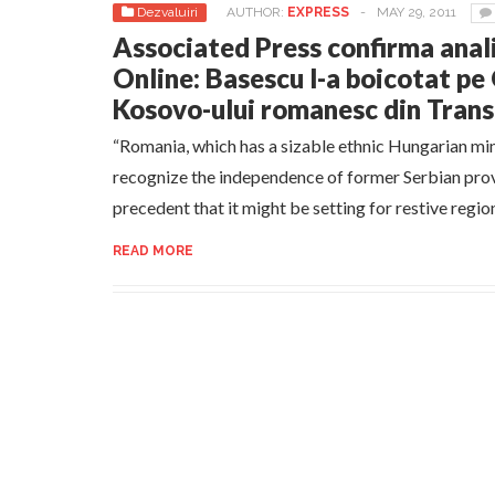
Dezvaluiri
AUTHOR:
EXPRESS
-
MAY 29, 2011
Associated Press confirma anali
Online: Basescu l-a boicotat p
Kosovo-ului romanesc din Trans
“Romania, which has a sizable ethnic Hungarian min
recognize the independence of former Serbian prov
precedent that it might be setting for restive region
READ MORE