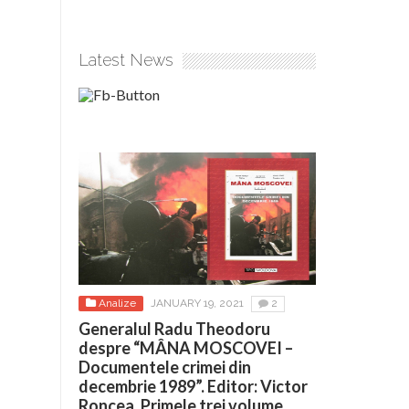
Latest News
Analize
JANUARY 19, 2021
2
Generalul Radu Theodoru
despre “MÂNA MOSCOVEI –
Documentele crimei din
decembrie 1989”. Editor: Victor
Roncea. Primele trei volume