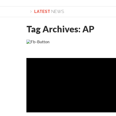
LATEST
NEWS
Tag Archives:
AP
Lepădarea de sine și urmarea lui Hristos. Calea spre desă