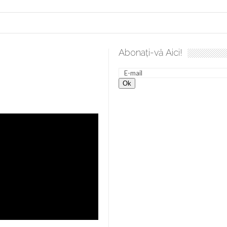
Abonați-vă Aici!
vârșire. Gând de duminică de Elena Solunca Moise
Sculați,