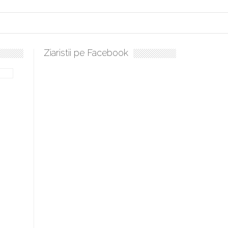
Ziaristii pe Facebook
ulați, sculați, boieri mari! Sara Nukina are nevoie de ajutorul nostru