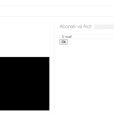
Abonați-vă Aici!
 desăvârșire. Gând de duminică de Elena Solunca Moise
Sc