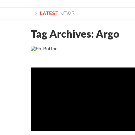
LATEST
NEWS
Tag Archives:
Argo
Lepădarea de sine și urmarea lui Hristos. Calea spre