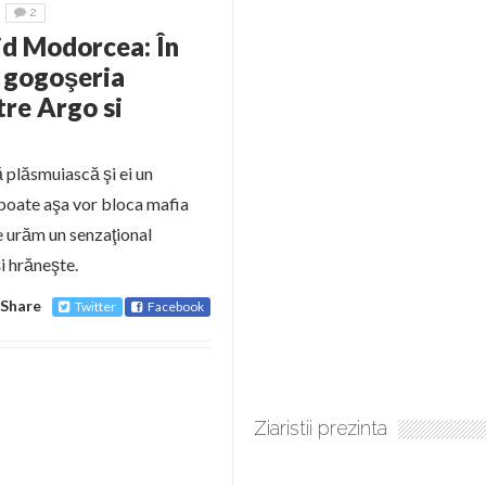
2
id Modorcea: În
, gogoşeria
tre Argo si
ă plăsmuiască şi ei un
 poate aşa vor bloca mafia
e urăm un senzaţional
şi hrăneşte.
Share
Twitter
Facebook
Ziaristii prezinta