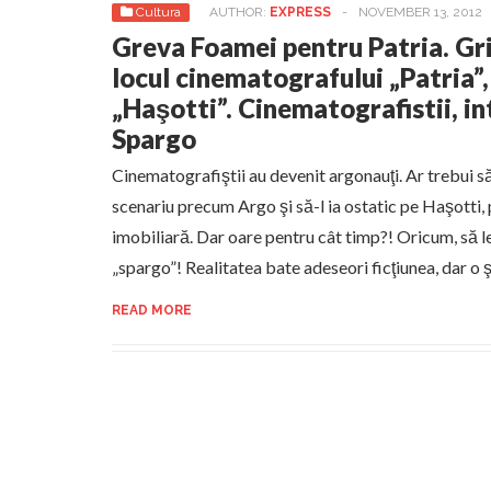
Cultura
AUTHOR:
EXPRESS
-
NOVEMBER 13, 2012
Greva Foamei pentru Patria. Gr
locul cinematografului „Patria”
„Haşotti”. Cinematografistii, in
Spargo
Cinematografiştii au devenit argonauţi. Ar trebui s
scenariu precum Argo şi să-l ia ostatic pe Haşotti,
imobiliară. Dar oare pentru cât timp?! Oricum, să l
„spargo”! Realitatea bate adeseori ficţiunea, dar o 
READ MORE