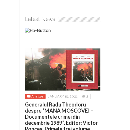
Latest News
Analize
JANUARY 19, 2021
2
Generalul Radu Theodoru
despre “MÂNA MOSCOVEI –
Documentele crimei din
decembrie 1989”. Editor: Victor
Roncea. Primele trei volume