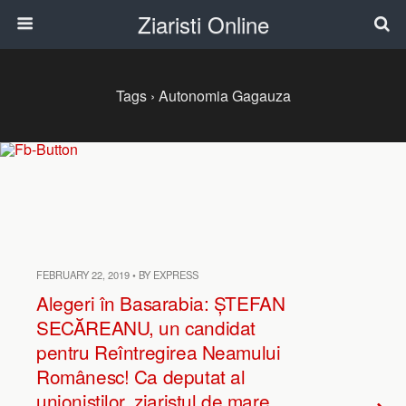
Ziaristi Online
Tags › Autonomia Gagauza
FEBRUARY 22, 2019 • BY EXPRESS
Alegeri în Basarabia: ȘTEFAN
SECĂREANU, un candidat
pentru Reîntregirea Neamului
Românesc! Ca deputat al
unioniștilor, ziaristul de mare