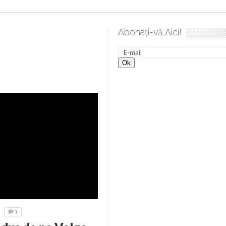
Abonați-vă Aici!
1