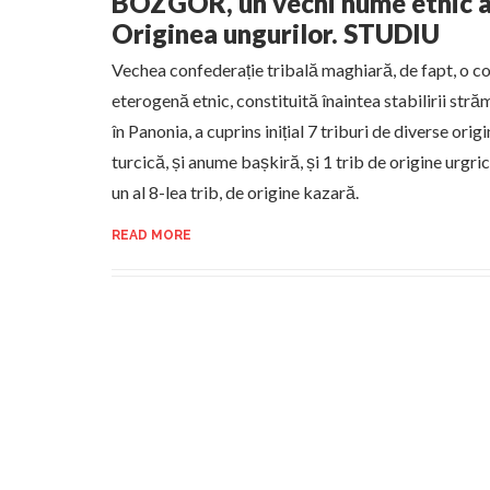
BOZGOR, un vechi nume etnic a
Originea ungurilor. STUDIU
Vechea confederație tribală maghiară, de fapt, o c
eterogenă etnic, constituită înaintea stabilirii str
în Panonia, a cuprins inițial 7 triburi de diverse origi
turcică, și anume bașkiră, și 1 trib de origine urgri
un al 8-lea trib, de origine kazară.
READ MORE