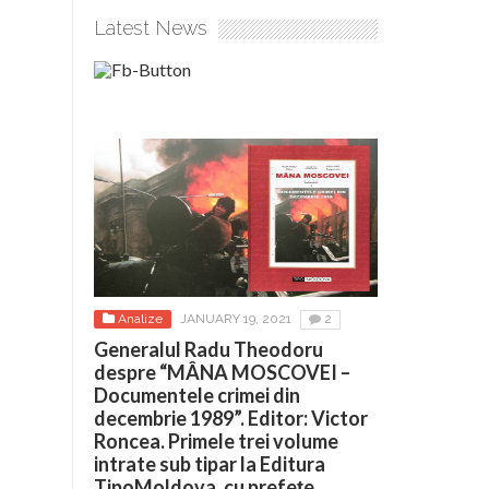
Latest News
Analize
JANUARY 19, 2021
2
Generalul Radu Theodoru
despre “MÂNA MOSCOVEI –
Documentele crimei din
decembrie 1989”. Editor: Victor
Roncea. Primele trei volume
intrate sub tipar la Editura
TipoMoldova, cu prefețe