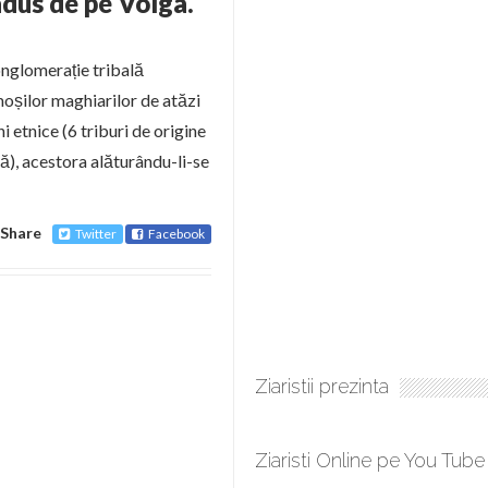
dus de pe Volga.
onglomerație tribală
ămoșilor maghiarilor de atăzi
ni etnice (6 triburi de origine
că), acestora alăturându-li-se
Share
Twitter
Facebook
Ziaristii prezinta
Ziaristi Online pe You Tube