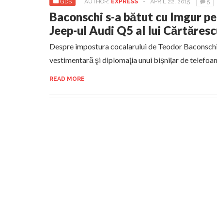
GDS
AUTHOR:
EXPRESS
-
APRIL 22, 2015
5
Baconschi s-a bătut cu Imgur p
Jeep-ul Audi Q5 al lui Cărtăres
Despre impostura cocalarului de Teodor Baconschi,
vestimentară şi diplomaţia unui bișnițar de telefo
READ MORE