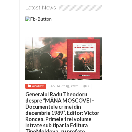
Latest News
Analize
JANUARY 19, 2021
2
Generalul Radu Theodoru
despre “MÂNA MOSCOVEI –
Documentele crimei din
decembrie 1989”. Editor: Victor
Roncea. Primele trei volume
intrate sub tipar la Editura
TipoMoldova, cu prefețe