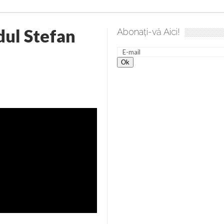
dul Stefan
Abonați-vă Aici!