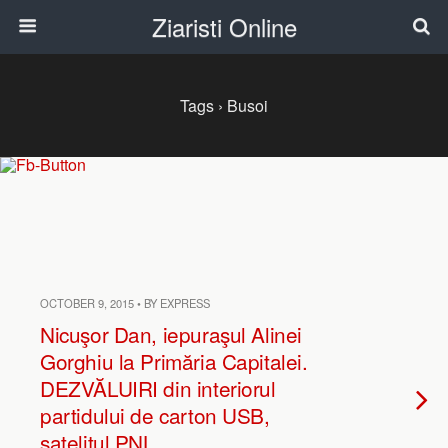
Ziaristi Online
Tags › Busoi
OCTOBER 9, 2015 • BY EXPRESS
Nicuşor Dan, iepuraşul Alinei
Gorghiu la Primăria Capitalei.
DEZVĂLUIRI din interiorul
partidului de carton USB,
satelitul PNL