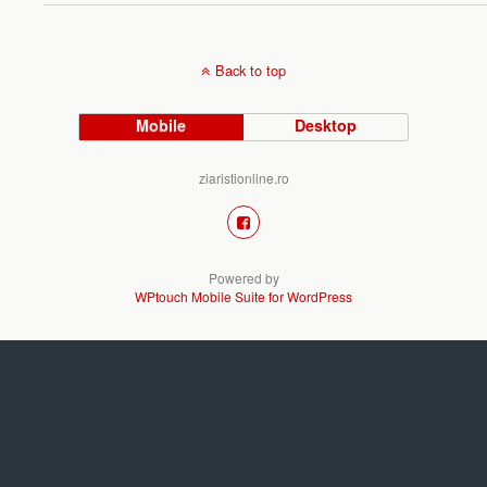
Back to top
Mobile
Desktop
ziaristionline.ro
Powered by
WPtouch Mobile Suite for WordPress