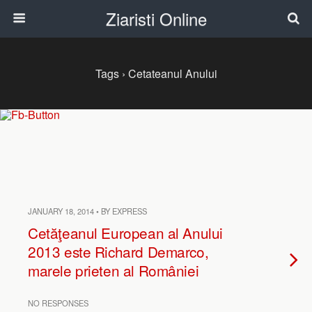
Ziaristi Online
Tags › Cetateanul Anului
JANUARY 18, 2014 • BY EXPRESS
Cetăţeanul European al Anului
2013 este Richard Demarco,
marele prieten al României
NO RESPONSES