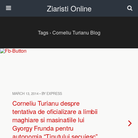
Ziaristi Online
Tags › Corneliu Turianu Blog
MARCH 13, 2014 • BY EXPRESS
Corneliu Turianu despre
tentativa de oficializare a limbii
maghiare si masinatiile lui
Gyorgy Frunda pentru
autonomia “Tinutului secuiesc”