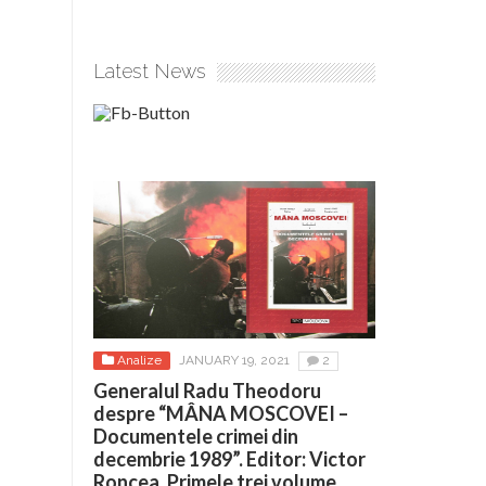
Latest News
Analize
JANUARY 19, 2021
2
Generalul Radu Theodoru
despre “MÂNA MOSCOVEI –
Documentele crimei din
decembrie 1989”. Editor: Victor
Roncea. Primele trei volume