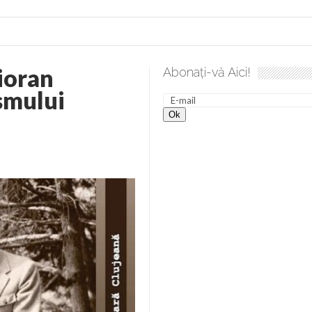
ioran
Abonați-vă Aici!
smului
lea spre desăvârșire. Gând de duminică de Elena Solunca Moise
nevoie de ajutorul nostru!
generate de tehnologia 5G și cere Dezbatere Națională
vernul, dat în judecată pentru HG 5G. Antenele de telefonie mo
tă chiar de către el: Sfânta Ana – Orșova
ad și Cavalerii noilor apocalipse. “O societate înfricoșată e mult
 Televiziunea Naţională – o mare sărbătoare. VIDEO
it – pe El să-l ascultați!” În inimi “să-nflorească, ca rod de har, H
rul român: “românii sunt slavi, nu latini”. Fostul agent ceaușist d