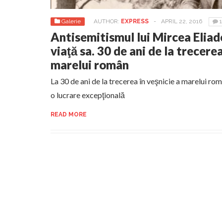
Galerie
AUTHOR:
EXPRESS
-
APRIL 22, 2016
1
Antisemitismul lui Mircea Eliade
viaţă sa. 30 de ani de la trecerea
marelui român
La 30 de ani de la trecerea în veşnicie a marelui 
o lucrare excepţională
READ MORE