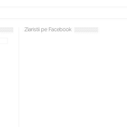
Ziaristii pe Facebook
bilă, periculoase pentru sănătate
 mai ușor de stăpânit”
ristos!”
e la Humanitas militează pentru federalizarea