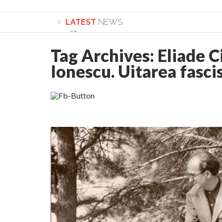
LATEST
NEWS
Tag Archives:
Eliade C
Ionescu. Uitarea fasci
Lepădarea de sine și urmarea lui Hristos. Ca
Sculați, sculați, boieri mari! Sara Nukina are 
Academia Române revine în cazul pericolele 
Academia Română: 5G poate cauza CANCER. Gu
La Mulți Ani, Eugen Mihăescu!
Pamfil Șeicaru omagiat la Mănăstirea ctitori
Nu vă fie frică! FOTO și VIDEO cu Corneliu Vl
Mariana Nicolesco: Evenimentele Darclée la
Schimbarea la Față: “Acesta e Fiul Meu Mult Iub
Turnătorul DIE Lucian Boia înjură din nou popo
României