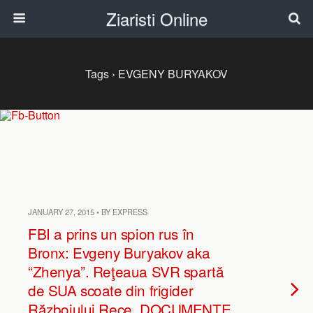
Ziaristi Online
Tags › EVGENY BURYAKOV
JANUARY 27, 2015 • BY EXPRESS
FBI a prins un spion rus în
Bronx: Evgeny Buryakov aka
“Zhenya”. Reţeaua SVR spartă
de SUA scoate din frigider
Războiului Rece. DOCUMENTE