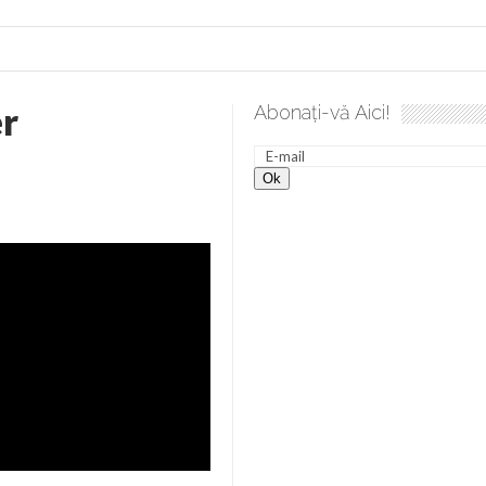
er
Abonați-vă Aici!
e desăvârșire. Gând de duminică de Elena Solunca Moise
Sc