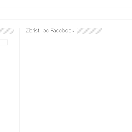
Ziaristii pe Facebook
ulați, sculați, boieri mari! Sara Nukina are nevoie de ajutorul nostru