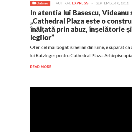
Galerie
AUTHOR:
EXPRESS
-
SEPTEMBER 6, 2012
In atentia lui Basescu, Videanu 
„Cathedral Plaza este o construc
înălțată prin abuz, înșelătorie ș
legilor”
Ofer, cel mai bogat israelian din lume, e suparat ca
lui Ratzinger pentru Cathedral Plaza. Arhiepiscopi
READ MORE