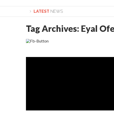
LATEST
NEWS
Tag Archives:
Eyal Of
Lepădarea de sine și urmarea lui Hristos. Calea spr