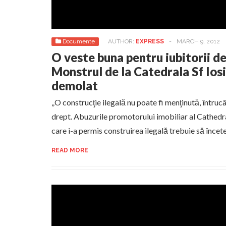
Documente
AUTHOR:
EXPRESS
-
MARCH 9, 2012
O veste buna pentru iubitorii d
Monstrul de la Catedrala Sf Iosi
demolat
„O construcţie ilegală nu poate fi menţinută, întrucâ
drept. Abuzurile promotorului imobiliar al Cathedral
care i-a permis construirea ilegală trebuie să încete
READ MORE