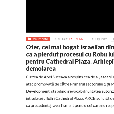
Documente
AUTHOR:
EXPRESS
-
JULY 15, 2011
Ofer, cel mai bogat israelian di
ca a pierdut procesul cu Robu lu
pentru Cathedral Plaza. Arhiepi
demolarea
Curtea de Apel Suceava a respins cea de a şasea şi 
atac promovată de către Primarul sectorului 1 şi M
Development, stabilind irevocabil nulitatea autoriza
intitulatei clădiri Cathedral Plaza. ARCB solicită d
ca precedent şi avertisment pentru cei care nu resp