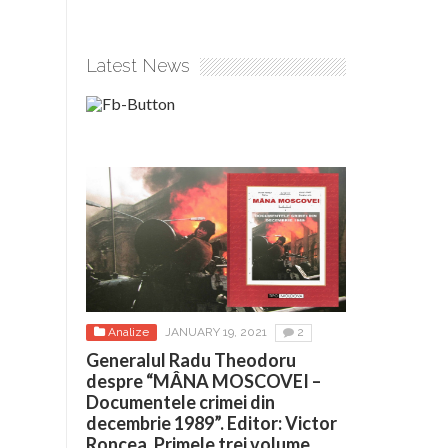
Latest News
Analize
JANUARY 19, 2021
2
Generalul Radu Theodoru
despre “MÂNA MOSCOVEI –
Documentele crimei din
decembrie 1989”. Editor: Victor
Roncea. Primele trei volume