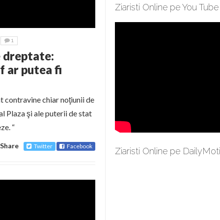
Ziaristi Online pe You Tube
1
e dreptate:
f ar putea fi
t contravine chiar noţiunii de
 Plaza şi ale puterii de stat
ze. “
Share
Twitter
Facebook
Ziaristi Online pe DailyMot