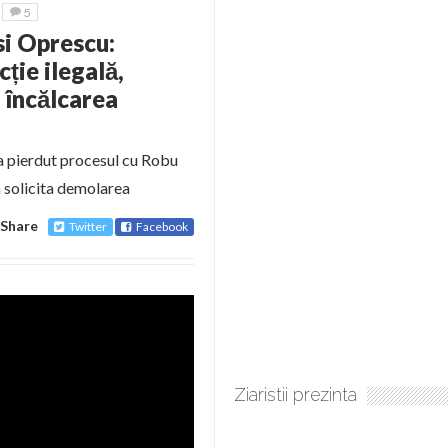
5
si Oprescu:
ție ilegală,
i încălcarea
 a pierdut procesul cu Robu
a solicita demolarea
Share
Twitter
Facebook
Ziaristii prezinta