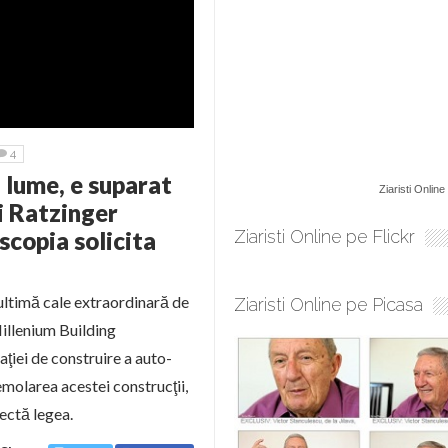
4
n lume, e suparat
Ziaristi Online
i Ratzinger
scopia solicita
Ziaristi Online pe Flickr
ultimă cale extraordinară de
Ziaristi Online pe Picasa
illenium Building
ţiei de construire a auto-
emolarea acestei construcţii,
ectă legea.