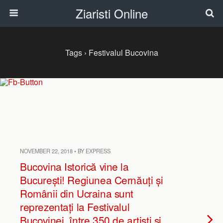
Ziaristi Online
Tags › Festivalul Bucovina
NOVEMBER 22, 2018 • BY EXPRESS
Bucovina Istorică vine la
București! Regiunea Cernăuți și
Românii din Ucraina sunt
reprezentați la Festivalul
Bucovinei, între 350 de artiști și