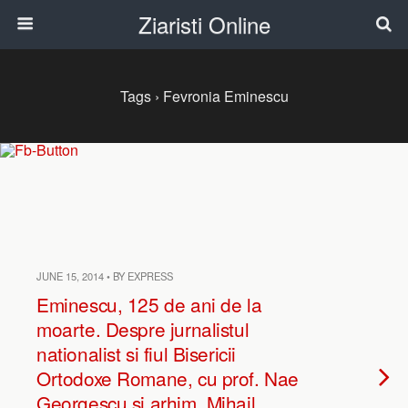
Ziaristi Online
Tags › Fevronia Eminescu
JUNE 15, 2014 • BY EXPRESS
Eminescu, 125 de ani de la
moarte. Despre jurnalistul
nationalist si fiul Bisericii
Ortodoxe Romane, cu prof. Nae
Georgescu si arhim. Mihail