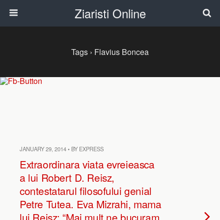
Ziaristi Online
Tags › Flavius Boncea
JANUARY 29, 2014 • BY EXPRESS
Extraordinara viata evreieasca
a lui Robert D. Reisz,
contestatarul filosofului genial
Petre Tutea. Eva Mizrahi, mama
lui Reisz: “Mai mult ne bucuram