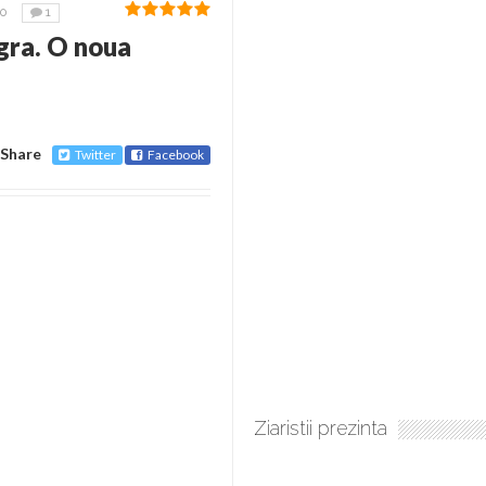
10
1
gra. O noua
Share
Twitter
Facebook
Ziaristii prezinta