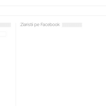
Ziaristii pe Facebook
Sculați, sculați, boieri mari! Sara Nukina are nevoie de ajutorul