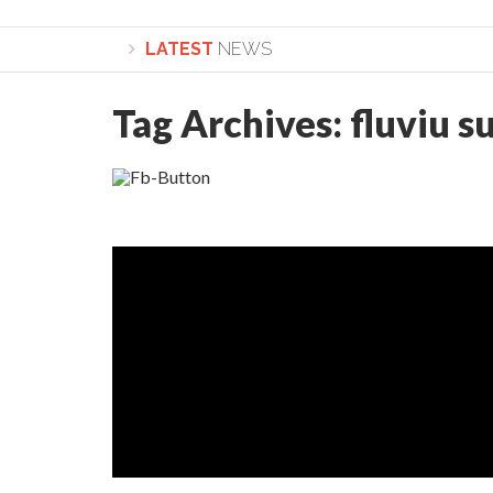
LATEST
NEWS
Tag Archives:
fluviu 
Lepădarea de sine și urmarea lui Hristos. Cal