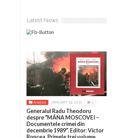
Latest News
Analize
JANUARY 19, 2021
2
Generalul Radu Theodoru
despre “MÂNA MOSCOVEI –
Documentele crimei din
decembrie 1989”. Editor: Victor
Roncea. Primele trei volume