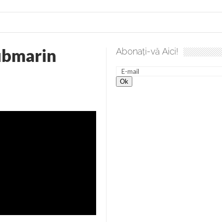
submarin
Abonați-vă Aici!
ea spre desăvârșire. Gând de duminică de Elena Solunca Moise