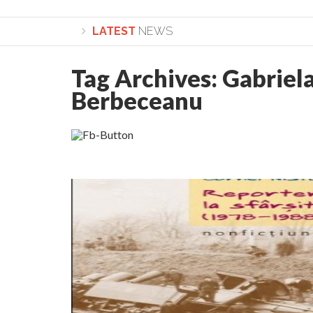
LATEST
NEWS
Tag Archives:
Gabriel
Lepădarea de sine și urmarea lui Hristos. Cale
Berbeceanu