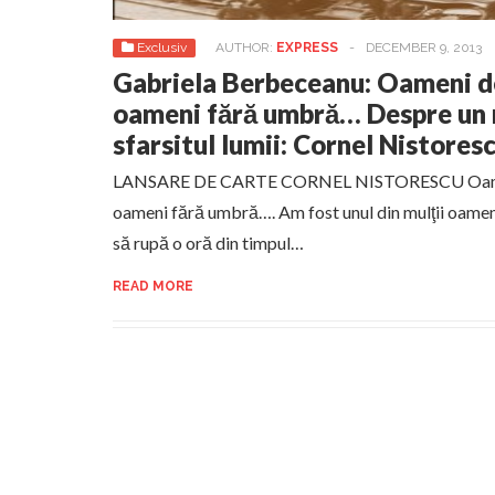
Exclusiv
AUTHOR:
EXPRESS
-
DECEMBER 9, 2013
Gabriela Berbeceanu: Oameni d
oameni fără umbră… Despre un 
sfarsitul lumii: Cornel Nistores
LANSARE DE CARTE CORNEL NISTORESCU Oameni
oameni fără umbră…. Am fost unul din mulţii oameni 
să rupă o oră din timpul…
READ MORE