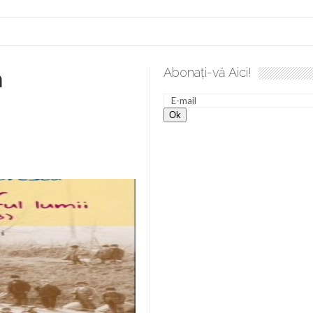
a
Abonați-vă Aici!
a spre desăvârșire. Gând de duminică de Elena Solunca Moise