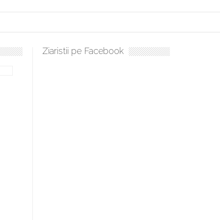
Ziaristii pe Facebook
Sculați, sculați, boieri mari! Sara Nukina are nevoie de ajutorul n