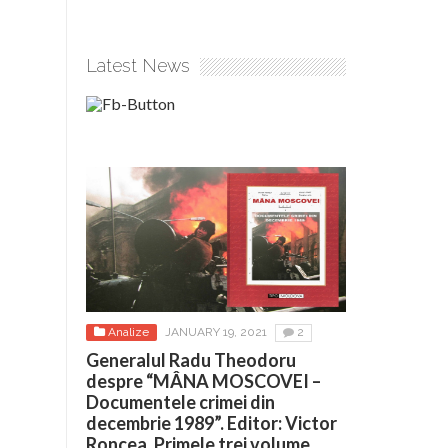
Latest News
Analize
JANUARY 19, 2021
2
Generalul Radu Theodoru
despre “MÂNA MOSCOVEI –
Documentele crimei din
decembrie 1989”. Editor: Victor
Roncea. Primele trei volume