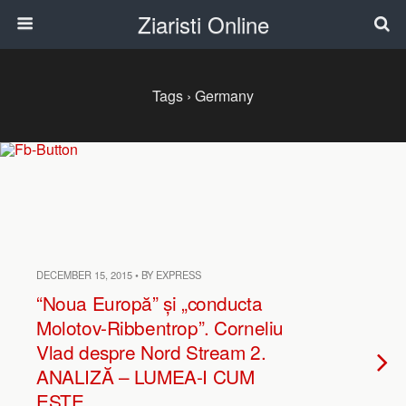
Ziaristi Online
Tags › Germany
DECEMBER 15, 2015 • BY EXPRESS
“Noua Europă” și „conducta
Molotov-Ribbentrop”. Corneliu
Vlad despre Nord Stream 2.
ANALIZĂ – LUMEA-I CUM
ESTE