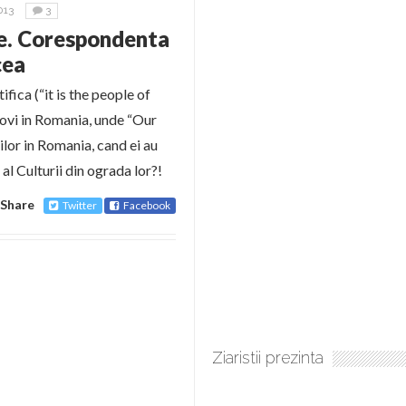
013
3
ne. Corespondenta
cea
fica (“it is the people of
 lovi in Romania, unde “Our
lor in Romania, cand ei au
al Culturii din ograda lor?!
Share
Twitter
Facebook
Ziaristii prezinta