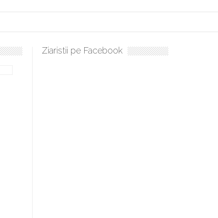
Ziaristii pe Facebook
Sculați, sculați, boieri mari! Sara Nukina are nevoie de ajutorul 