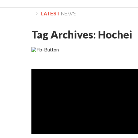
LATEST
NEWS
Tag Archives:
Hochei
Lepădarea de sine și urmarea lui Hristos. Cale