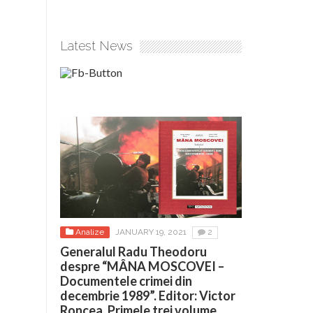
Latest News
Analize
JANUARY 19, 2021
2
Generalul Radu Theodoru
despre “MÂNA MOSCOVEI –
Documentele crimei din
decembrie 1989”. Editor: Victor
Roncea. Primele trei volume