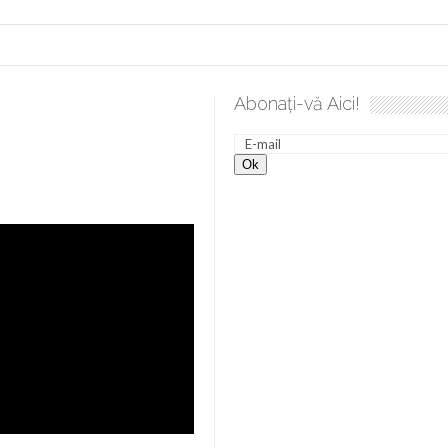
Abonați-vă Aici!
a spre desăvârșire. Gând de duminică de Elena Solunca Moise