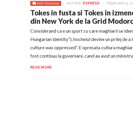
Anti-Romania
AUTHOR:
EXPRESS
-
FEBRUARY 9, 2
Tokes in fusta si Tokes in izme
din New York de la Grid Modor
Considerand ca e un sport cu care maghiarii se identi
Hungarian identity”), hocheiul devine un prilej de a
culture was oppressed”. E opresata cultura maghiari
fost continuu la guvernare, cand au avut un ministru 
READ MORE