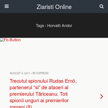
Ziaristi Online
Tags › Horvath Andor
AUGUST 9, 2011 • BY EXPRESS
Trecutul spionului Rudas Ernö,
partenerul “si” de afaceri al
premierului Tăriceanu. Toti
spionii unguri ai premierilor
romani (II)