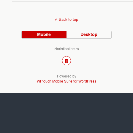
Back to top
Mobile
Desktop
ziaristionline.ro
Powered by
WPtouch Mobile Suite for WordPress