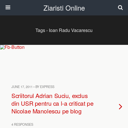
Ziaristi Online
Tags › Ioan Radu Vacarescu
JUNE 17, 2011 • BY EXPRESS
Scriitorul Adrian Suciu, exclus
din USR pentru ca l-a criticat pe
Nicolae Manolescu pe blog
4 RESPONSES