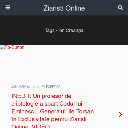
Ziaristi Online
Tags › Ion Creanga
JANUARY 15, 2015 • BY EXPRESS
INEDIT: Un profesor de
criptologie a spart Codul lui
Eminescu. Generalul Ilie Torsan
în Exclusivitate pentru Ziaristi
Online. VIDEO