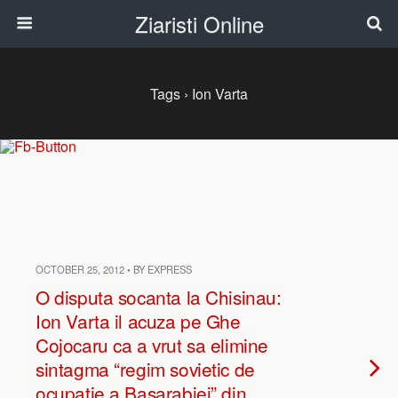
Ziaristi Online
Tags › Ion Varta
OCTOBER 25, 2012 • BY EXPRESS
O disputa socanta la Chisinau:
Ion Varta il acuza pe Ghe
Cojocaru ca a vrut sa elimine
sintagma “regim sovietic de
ocupaţie a Basarabiei” din