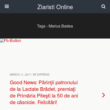
Ziaristi Online
Tags › Marius Badea
MARCH 11, 2017 • BY EXPRESS
Good News: Părinţii patronului
de la Lactate Brădet, premiaţi
de Primăria Piteşti la 50 de ani
de căsnicie. Felicitări!