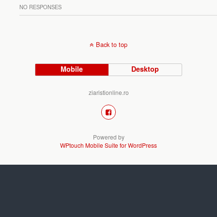
NO RESPONSES
Back to top
Mobile
Desktop
ziaristionline.ro
Powered by
WPtouch Mobile Suite for WordPress