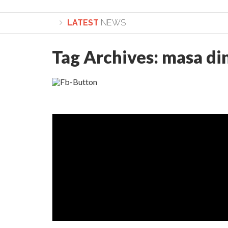
LATEST
NEWS
Tag Archives:
masa di
Lepădarea de sine și urmarea lui Hristos. Cale