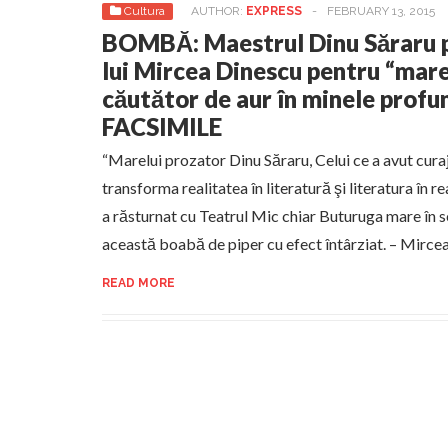
Cultura
AUTHOR:
EXPRESS
-
FEBRUARY 13, 2015
BOMBĂ: Maestrul Dinu Săraru pu
lui Mircea Dinescu pentru “mar
căutător de aur în minele profun
FACSIMILE
“Marelui prozator Dinu Săraru, Celui ce a avut curaju
transforma realitatea în literatură şi literatura în r
a răsturnat cu Teatrul Mic chiar Buturuga mare în s
această boabă de piper cu efect întârziat. – Mirce
READ MORE