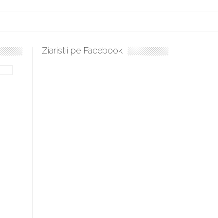
Ziaristii pe Facebook
Sculați, sculați, boieri mari! Sara Nukina are nevoie de ajutorul 