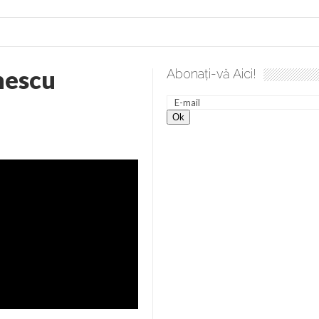
nescu
Abonați-vă Aici!
a spre desăvârșire. Gând de duminică de Elena Solunca Moise