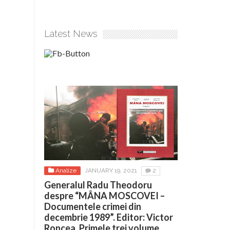
Latest News
Analize
JANUARY 19, 2021
2
Generalul Radu Theodoru
despre “MÂNA MOSCOVEI –
Documentele crimei din
decembrie 1989”. Editor: Victor
Roncea. Primele trei volume