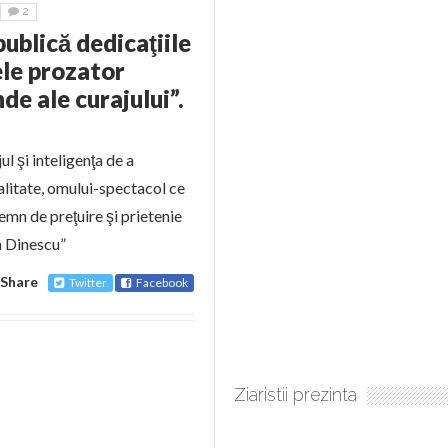
2
blică dedicaţiile
ele prozator
de ale curajului”.
l şi inteligenţa de a
ealitate, omului-spectacol ce
emn de preţuire şi prietenie
a Dinescu”
Share
Twitter
Facebook
Ziaristii prezinta