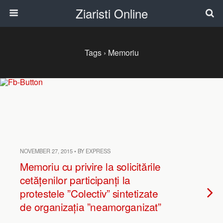
Ziaristi Online
Tags › Memoriu
NOVEMBER 27, 2015 • BY EXPRESS
Memoriu cu privire la solicitările
cetățenilor participanți la
protestele ”Colectiv” sintetizate
de organizația ”neamorganizat”