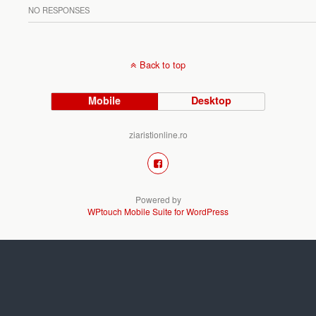
NO RESPONSES
Back to top
Mobile
Desktop
ziaristionline.ro
Powered by
WPtouch Mobile Suite for WordPress