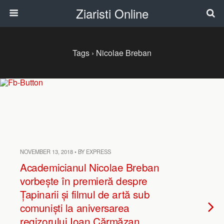
Ziaristi Online
Tags › Nicolae Breban
NOVEMBER 13, 2018 • BY EXPRESS
Academicianul Nicolae Breban
vorbește în premieră despre
Țapinarii și filmul de artă sub
comuniști la aniversarea
regizorului Ioan Cărmăzan.