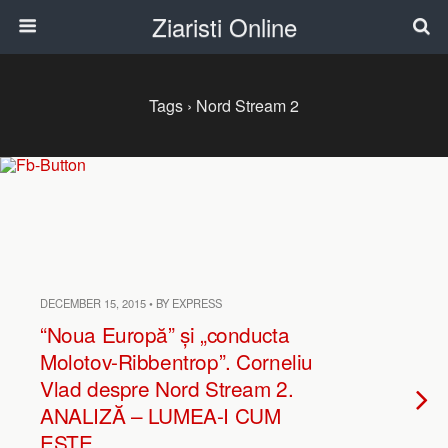
Ziaristi Online
Tags › Nord Stream 2
DECEMBER 15, 2015 • BY EXPRESS
“Noua Europă” și „conducta
Molotov-Ribbentrop”. Corneliu
Vlad despre Nord Stream 2.
ANALIZĂ – LUMEA-I CUM
ESTE