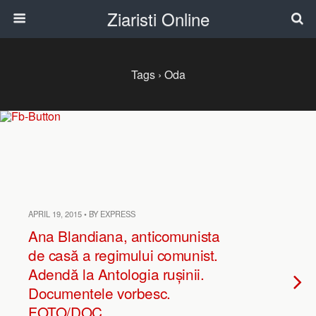
Ziaristi Online
Tags › Oda
APRIL 19, 2015 • BY EXPRESS
Ana Blandiana, anticomunista
de casă a regimului comunist.
Adendă la Antologia rușinii.
Documentele vorbesc.
FOTO/DOC