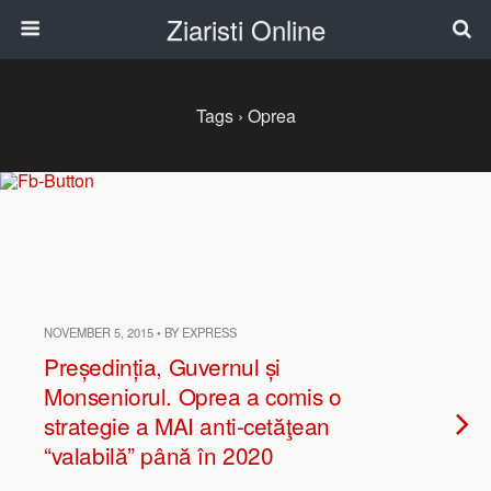
Ziaristi Online
Tags › Oprea
NOVEMBER 5, 2015 • BY EXPRESS
Președinția, Guvernul și
Monseniorul. Oprea a comis o
strategie a MAI anti-cetăţean
“valabilă” până în 2020